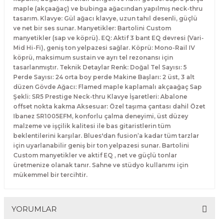
El Zili
Banjo Telleri
maple (akçaağaç) ve bubinga ağacından yapılmış neck-thru
tasarım. Klavye: Gül ağacı klavye, uzun tahıl desenli, güçlü
ve net bir ses sunar. Manyetikler: Bartolini Custom
Kastanyet
Buzuki Telleri
manyetikler (sap ve köprü). EQ: Aktif 3 bant EQ devresi (Vari-
Mid Hi-Fi), geniş ton yelpazesi sağlar. Köprü: Mono-Rail IV
Kokiriko
Tek Teller
köprü, maksimum sustain ve ayrı tel rezonansı için
tasarlanmıştır. Teknik Detaylar Renk: Doğal Tel Sayısı: 5
Perde Sayısı: 24 orta boy perde Makine Başları: 2 üst, 3 alt
Marakas
düzen Gövde Ağacı: Flamed maple kaplamalı akçaağaç Sap
Şekli: SR5 Prestige Neck-thru Klavye İşaretleri: Abalone
Metalafon
offset nokta kakma Aksesuar: Özel taşıma çantası dahil Özet
Ibanez SR1005EFM, konforlu çalma deneyimi, üst düzey
malzeme ve işçilik kalitesi ile bas gitaristlerin tüm
Shaker
beklentilerini karşılar. Blues'dan fusion’a kadar tüm tarzlar
için uyarlanabilir geniş bir ton yelpazesi sunar. Bartolini
Timpani
Custom manyetikler ve aktif EQ , net ve güçlü tonlar
üretmenize olanak tanır. Sahne ve stüdyo kullanımı için
mükemmel bir tercihtir.
Bells
Ocean Drum
YORUMLAR