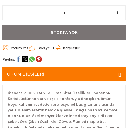
eri
Kuyruk Bağı
Güderiler
Bagetler
Cowbel
Kontrabass Telleri
Baget Çantaları
rları
Reçine
Kamışlar
Tabureler
Djembe
Bağlama Telleri
Davul Zil Çantaları
STOKTA YOK
arı
Susturucu
Kamış Kutuları
Davul Aksesuarları
Agogo
Ukulele Telleri
Muhtelif Çantaları
Yorum Yaz
Tavsiye Et
Karşılaştır
Tutucu
Nota Maşaları
Bendir
Ud Telleri
Paylaş:
Diğer Yaylı Aksesuarları
Nefesli Susturucuları
Blok
Tambur Telleri
ÜRÜN BİLGİLERİ
Nefesli Temizlik - Bakım
Casaba
Kanun Telleri
Diğer Nefesli Aksesuarları
Üçgen Zil
Cümbüş Telleri
Ibanez SR1005EFM 5 Telli Bas Gitar Özellikleri Ibanez SR
Serisi , üstün tonlar ve eşsiz konforuyla öne çıkan, ömür
boyu kullanım vadeden profesyonel bas gitarlar arasında
Chimes
Kemençe
yer alır. Hem estetik hem de işlevsellik açısından mükemmel
olan SR1005, özel manyetikler ve ince detaylarıyla dikkat
rları
Conga
Mandolin Telleri
çeker. Öne Çıkan Özellikler Gövde: Flamed maple üst
kapaklı, doğal mat cilalı dengeli ve hafif gövde. Sap: 5 parça