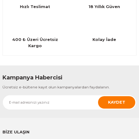
Hızlı Teslimat
18 Yıllık Güven
Bu ürüne benzer farklı alternatifler olmalı.
400 ₺ Üzeri Ücretsiz
Kolay İade
Kargo
Gönder
Kampanya Habercisi
Ücretsiz e-bültene kayıt olun kampanyalardan faydalanın.
KAYDET
BİZE ULAŞIN