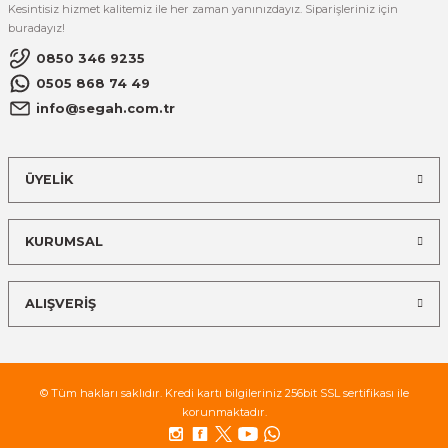
Kesintisiz hizmet kalitemiz ile her zaman yanınızdayız. Siparişleriniz için
buradayız!
0850 346 9235
0505 868 74 49
info@segah.com.tr
ÜYELİK
KURUMSAL
ALIŞVERİŞ
© Tüm hakları saklıdır. Kredi kartı bilgileriniz 256bit SSL sertifikası ile
korunmaktadır.