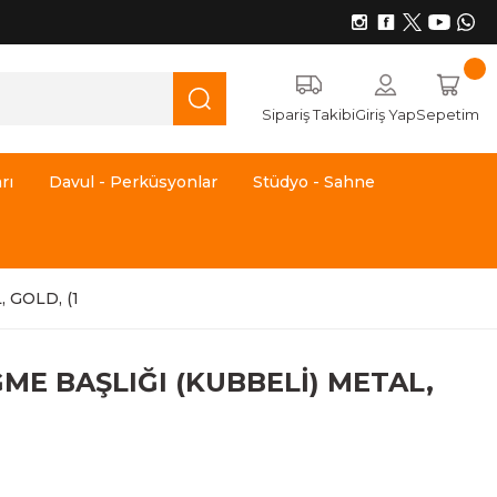
Sipariş Takibi
Giriş Yap
Sepetim
rı
Davul - Perküsyonlar
Stüdyo - Sahne
 GOLD, (1
ME BAŞLIĞI (KUBBELİ) METAL,