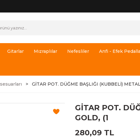
Gitarlar
Mızraplılar
Nefesliler
Anfi - Efek Pedalla
sesuarları
GİTAR POT. DÜĞME BAŞLIĞI (KUBBELİ) METAL,
GİTAR POT. DÜĞ
GOLD, (1
280,09 TL