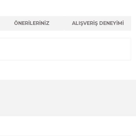
ÖNERİLERİNİZ
ALIŞVERİŞ DENEYİMİ
lanarak tarafımıza iletebilirsiniz.