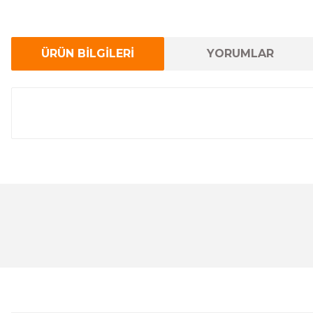
ÜRÜN BİLGİLERİ
YORUMLAR
Bu ürünün fiyat bilgisi, resim, ürün açıklamalarında ve 
Görüş ve önerileriniz için teşekkür ederiz.
Ürün resmi kalitesiz, bozuk veya görüntülenemiyor.
Ürün açıklamasında eksik bilgiler bulunuyor.
Ürün bilgilerinde hatalar bulunuyor.
Ürün fiyatı diğer sitelerden daha pahalı.