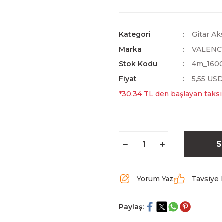
Kategori
Gitar Ak
Marka
VALENC
Stok Kodu
4m_160
Fiyat
5,55 US
*30,34 TL den başlayan taksit
S
Yorum Yaz
Tavsiye 
Paylaş: