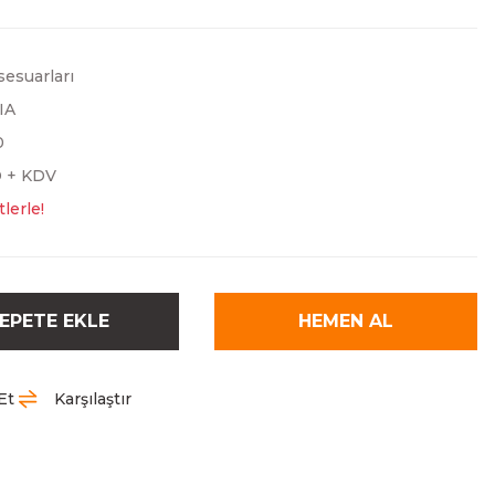
sesuarları
IA
0
D + KDV
lerle!
EPETE EKLE
HEMEN AL
Et
Karşılaştır