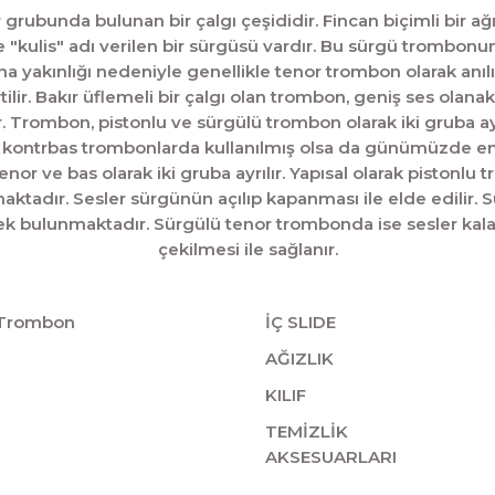
r grubunda bulunan bir çalgı çeşididir. Fincan biçimli bir a
"kulis" adı verilen bir sürgüsü vardır. Bu sürgü trombonun f
na yakınlığı nedeniyle genellikle tenor trombon olarak anı
lir.
Bakır üflemeli bir çalgı olan trombon, geniş ses olanak
. Trombon, pistonlu ve sürgülü trombon olarak iki gruba ayrı
ve kontrbas trombonlarda kullanılmış olsa da günümüzde en
nor ve bas olarak iki gruba ayrılır. Yapısal olarak pistonlu
maktadır. Sesler sürgünün açılıp kapanması ile elde edilir. 
nek bulunmaktadır. Sürgülü tenor trombonda ise sesler kal
çekilmesi ile sağlanır.
r Trombon
İÇ SLIDE
AĞIZLIK
KILIF
TEMİZLİK
AKSESUARLARI