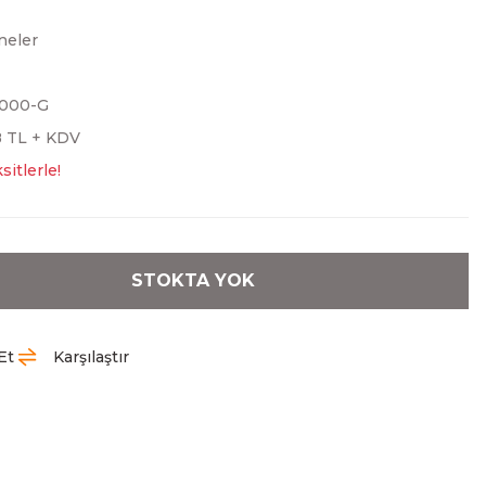
neler
000-G
8 TL + KDV
sitlerle!
STOKTA YOK
Et
Karşılaştır