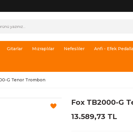
Gitarlar
Mızraplılar
Nefesliler
Anfi - Efek Pedalla
00-G Tenor Trombon
Fox TB2000-G 
13.589,73 TL