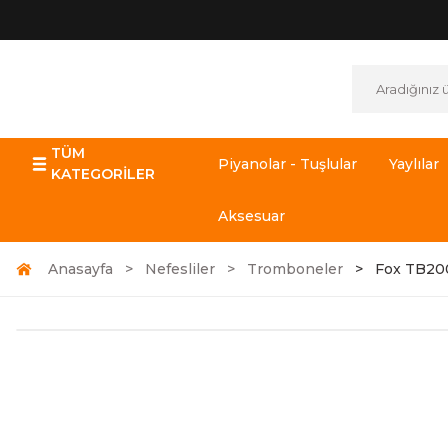
TÜM
Piyanolar - Tuşlular
Yaylılar
KATEGORİLER
Aksesuar
Anasayfa
Nefesliler
Tromboneler
Fox TB20