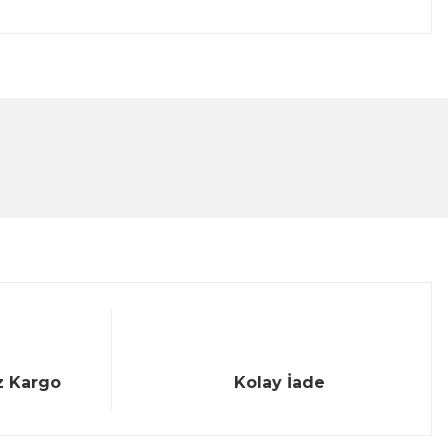
lanarak tarafımıza iletebilirsiniz.
z Kargo
Kolay İade