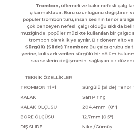
Trombon,
üflemeli ve bakır nefesli çalgıla
çıkarmaktadır. Boru uzunluğunu değiştiren ve 
popüler trombon türü, insan sesinin tenor aralığı
çok benzeyen nefesli çalgı olduğu sıklıkla belirti
müziğinde, popüler müzikte kullanılan bir çalgıdır
trombon olarak ikiye ayrılır. Bir dönem alto 
Sürgülü (Slide) Trombon:
Bu çalgı grubu da te
yerine, kulis adı verilen sürgülü bir bölüm bulun
sıra seslerin değişmesini sağlayan bir düze
TEKNİK ÖZELLİKLER
TROMBON TİPİ
Sürgülü (Slide) Teno
KALAK
Sarı Pirinç
KALAK ÖLÇÜSÜ
204.4mm（8'')
BORE ÖLÇÜSÜ
12.7mm (0.5")
DIŞ SLIDE
Nikel/Gümüş