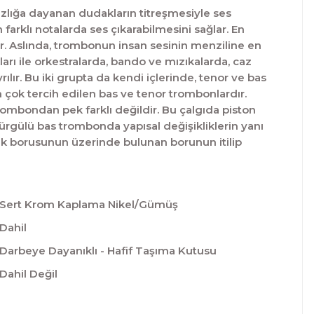
ğızlığa dayanan dudakların titreşmesiyle ses
arklı notalarda ses çıkarabilmesini sağlar. En
lır. Aslında, trombonun insan sesinin menziline en
ları ile orkestralarda, bando ve mızıkalarda, caz
lır. Bu iki grupta da kendi içlerinde, tenor ve bas
 çok tercih edilen bas ve tenor trombonlardır.
 trombondan pek farklı değildir. Bu çalgıda piston
Sürgülü bas trombonda yapısal değişikliklerin yanı
ak borusunun üzerinde bulunan borunun itilip
Sert Krom Kaplama Nikel/Gümüş
Dahil
Darbeye Dayanıklı - Hafif Taşıma Kutusu
Dahil Değil