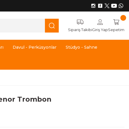
Sipariş Takibi
Giriş Yap
Sepetim
rı
Davul - Perküsyonlar
Stüdyo - Sahne
Tenor Trombon