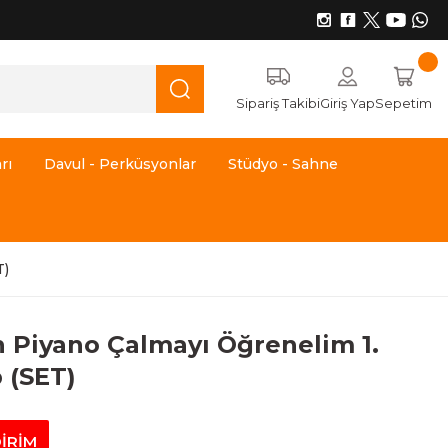
Sipariş Takibi
Giriş Yap
Sepetim
rı
Davul - Perküsyonlar
Stüdyo - Sahne
T)
 Piyano Çalmayı Öğrenelim 1.
p (SET)
DİRİM