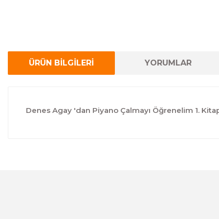
ÜRÜN BİLGİLERİ
YORUMLAR
Denes Agay 'dan Piyano Çalmayı Öğrenelim 1. Kitap 
Bu ürünün fiyat bilgisi, resim, ürün açıklamalarında ve 
Görüş ve önerileriniz için teşekkür ederiz.
Ürün resmi kalitesiz, bozuk veya görüntülenemiyor.
Ürün açıklamasında eksik bilgiler bulunuyor.