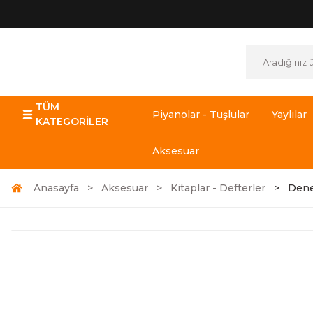
TÜM
Piyanolar - Tuşlular
Yaylılar
KATEGORİLER
Aksesuar
Anasayfa
Aksesuar
Kitaplar - Defterler
Dene