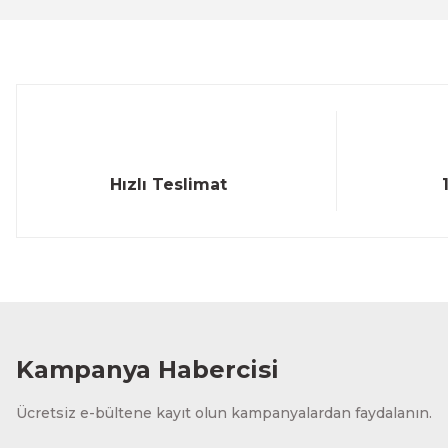
Ürün bilgilerinde hatalar bulunuyor.
Ürün fiyatı diğer sitelerden daha pahalı.
Bu ürüne benzer farklı alternatifler olmalı.
Hızlı Teslimat
Kampanya Habercisi
Ücretsiz e-bültene kayıt olun kampanyalardan faydalanın.