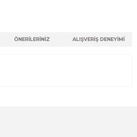
ÖNERİLERİNİZ
ALIŞVERİŞ DENEYİMİ
lanarak tarafımıza iletebilirsiniz.