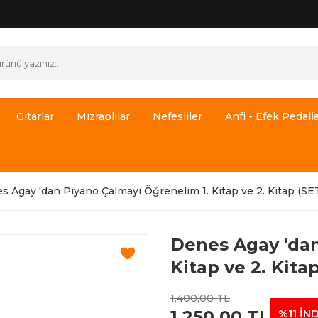
Gitarlar
Mızraplılar
Nefesliler
Anfi - Efek Pedalla
s Agay 'dan Piyano Çalmayı Öğrenelim 1. Kitap ve 2. Kitap (SE
Denes Agay 'dan
Kitap ve 2. Kita
1.400,00 TL
1.250,00 TL
%11 İN