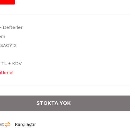
 - Defterler
em
SAGY12
0 TL + KDV
tlerle!
STOKTA YOK
Et
Karşılaştır