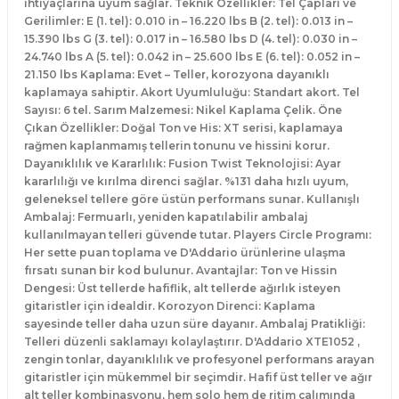
ihtiyaçlarına uyum sağlar. Teknik Özellikler: Tel Çapları ve
El Zili
Banjo Telleri
Gerilimler: E (1. tel): 0.010 in – 16.220 lbs B (2. tel): 0.013 in –
15.390 lbs G (3. tel): 0.017 in – 16.580 lbs D (4. tel): 0.030 in –
24.740 lbs A (5. tel): 0.042 in – 25.600 lbs E (6. tel): 0.052 in –
Kastanyet
Buzuki Telleri
21.150 lbs Kaplama: Evet – Teller, korozyona dayanıklı
kaplamaya sahiptir. Akort Uyumluluğu: Standart akort. Tel
Kokiriko
Tek Teller
Sayısı: 6 tel. Sarım Malzemesi: Nikel Kaplama Çelik. Öne
Çıkan Özellikler: Doğal Ton ve His: XT serisi, kaplamaya
rağmen kaplanmamış tellerin tonunu ve hissini korur.
Marakas
Dayanıklılık ve Kararlılık: Fusion Twist Teknolojisi: Ayar
kararlılığı ve kırılma direnci sağlar. %131 daha hızlı uyum,
Metalafon
geleneksel tellere göre üstün performans sunar. Kullanışlı
Ambalaj: Fermuarlı, yeniden kapatılabilir ambalaj
Shaker
kullanılmayan telleri güvende tutar. Players Circle Programı:
Her sette puan toplama ve D'Addario ürünlerine ulaşma
fırsatı sunan bir kod bulunur. Avantajlar: Ton ve Hissin
Timpani
Dengesi: Üst tellerde hafiflik, alt tellerde ağırlık isteyen
gitaristler için idealdir. Korozyon Direnci: Kaplama
Bells
sayesinde teller daha uzun süre dayanır. Ambalaj Pratikliği:
Telleri düzenli saklamayı kolaylaştırır. D'Addario XTE1052 ,
zengin tonlar, dayanıklılık ve profesyonel performans arayan
Ocean Drum
gitaristler için mükemmel bir seçimdir. Hafif üst teller ve ağır
alt teller kombinasyonu, hem solo hem de ritim çalımında