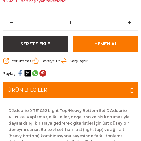
*67,49 TL den başlayan taksitlerle!
eri
Kuyruk Bağı
Güderiler
Bagetler
Cowbel
Kontrabass Telleri
Baget Çantaları
rları
Reçine
Kamışlar
Tabureler
Djembe
Bağlama Telleri
Davul Zil Çantaları
arı
Susturucu
Kamış Kutuları
Davul Aksesuarları
Agogo
Ukulele Telleri
Muhtelif Çantaları
SEPETE EKLE
HEMEN AL
Tutucu
Nota Maşaları
Bendir
Ud Telleri
Yorum Yaz
Tavsiye Et
Karşılaştır
Diğer Yaylı Aksesuarları
Nefesli Susturucuları
Blok
Tambur Telleri
Paylaş:
Nefesli Temizlik - Bakım
Casaba
Kanun Telleri
ÜRÜN BİLGİLERİ
Diğer Nefesli Aksesuarları
Üçgen Zil
Cümbüş Telleri
D'Addario XTE1052 Light Top/Heavy Bottom Set D'Addario
Chimes
Kemençe
XT Nikel Kaplama Çelik Teller, doğal ton ve his korumasıyla
dayanıklılığı bir araya getirerek gitaristler için üst düzey bir
deneyim sunar. Bu özel set, hafif üst (light top) ve ağır alt
rları
Conga
Mandolin Telleri
(heavy bottom) kombinasyonu sayesinde farklı tonlama