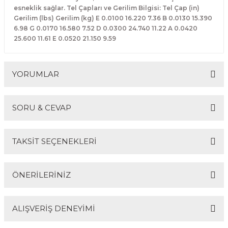
Guiro - Balık Sırtı
esneklik sağlar. Tel Çapları ve Gerilim Bilgisi: Tel Çap (in)
Gerilim (lbs) Gerilim (kg) E 0.0100 16.220 7.36 B 0.0130 15.390
6.98 G 0.0170 16.580 7.52 D 0.0300 24.740 11.22 A 0.0420
Deriler
25.600 11.61 E 0.0520 21.150 9.59
YORUMLAR
SORU & CEVAP
Bu ürüne ilk yorumu siz yapın!
TAKSİT SEÇENEKLERİ
Yorum Yaz
Ürün hakkında henüz soru sorulmamış.
ÖNERİLERİNİZ
Soru Sor
ALIŞVERİŞ DENEYİMİ
Bu ürünün fiyat bilgisi, resim, ürün açıklamalarında ve
diğer konularda yetersiz gördüğünüz noktaları öneri