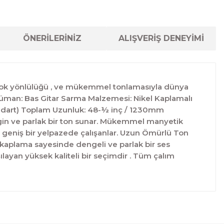
ÖNERİLERİNİZ
ALIŞVERİŞ DENEYİMİ
 , çok yönlülüğü , ve mükemmel tonlamasıyla dünya
nstrüman: Bas Gitar Sarma Malzemesi: Nikel Kaplamalı
tandart) Toplam Uzunluk: 48-½ inç / 1230mm
gin ve parlak bir ton sunar. Mükemmel manyetik
ibi geniş bir yelpazede çalışanlar. Uzun Ömürlü Ton
el kaplama sayesinde dengeli ve parlak bir ses
ılayan yüksek kaliteli bir seçimdir . Tüm çalım
lanarak tarafımıza iletebilirsiniz.