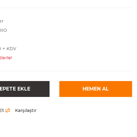
er
RIO
D + KDV
lerle!
EPETE EKLE
HEMEN AL
Et
Karşılaştır