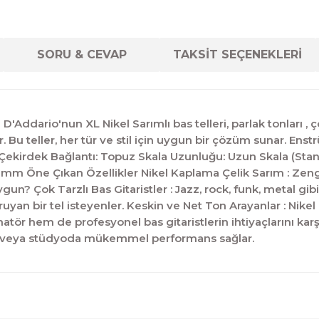
SORU & CEVAP
TAKSİT SEÇENEKLERİ
D'Addario'nun XL Nikel Sarımlı bas telleri, parlak tonları
r. Bu teller, her tür ve stil için uygun bir çözüm sunar. E
en Çekirdek Bağlantı: Topuz Skala Uzunluğu: Uzun Skala (S
mm Öne Çıkan Özellikler Nikel Kaplama Çelik Sarım : Zen
ygun? Çok Tarzlı Bas Gitaristler : Jazz, rock, funk, metal g
oruyan bir tel isteyenler. Keskin ve Net Ton Arayanlar : Nik
atör hem de profesyonel bas gitaristlerin ihtiyaçlarını karş
de veya stüdyoda mükemmel performans sağlar.
diğer konularda yetersiz gördüğünüz noktaları öneri formunu kul