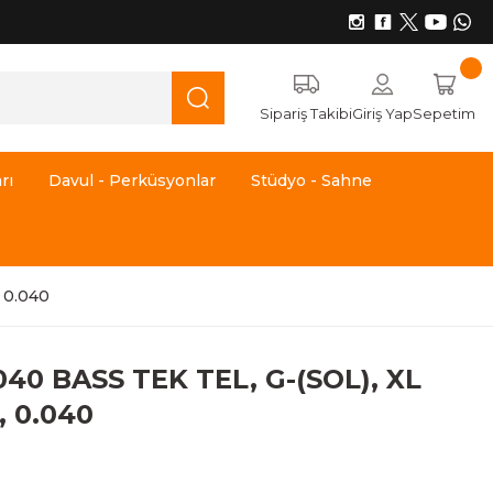
Sipariş Takibi
Giriş Yap
Sepetim
rı
Davul - Perküsyonlar
Stüdyo - Sahne
 0.040
0 BASS TEK TEL, G-(SOL), XL
 0.040