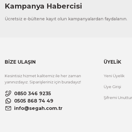
Kampanya Habercisi
Ücretsiz e-bültene kayıt olun kampanyalardan faydalanın.
BİZE ULAŞIN
ÜYELİK
Kesintisiz hizmet kalitemiz ile her zaman
Yeni Üyelik
yanınızdayız. Siparişleriniz için buradayız!
Üye Girişi
0850 346 9235
Şifremi Unutt
0505 868 74 49
info@segah.com.tr