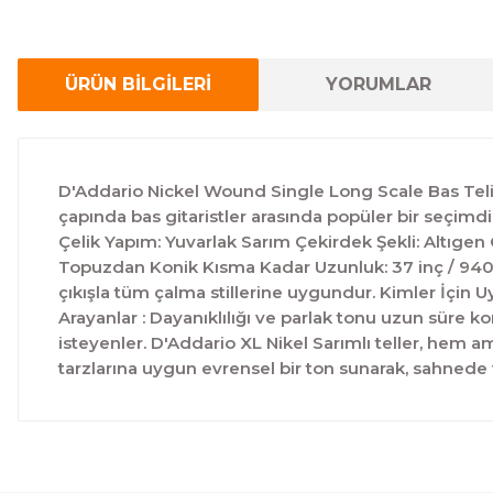
ÜRÜN BİLGİLERİ
YORUMLAR
D'Addario Nickel Wound Single Long Scale Bas Teli 
çapında bas gitaristler arasında popüler bir seçimdi
Çelik Yapım: Yuvarlak Sarım Çekirdek Şekli: Altıg
Topuzdan Konik Kısma Kadar Uzunluk: 37 inç / 940
çıkışla tüm çalma stillerine uygundur. Kimler İçin U
Arayanlar : Dayanıklılığı ve parlak tonu uzun süre k
isteyenler. D'Addario XL Nikel Sarımlı teller, hem am
tarzlarına uygun evrensel bir ton sunarak, sahne
Bu ürünün fiyat bilgisi, resim, ürün açıklamalarında ve 