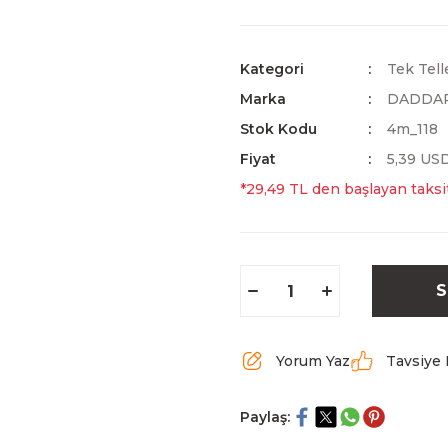
Kategori
Tek Tell
Marka
DADDA
Stok Kodu
4m_118
Fiyat
5,39 US
*29,49 TL den başlayan taksit
S
Yorum Yaz
Tavsiye 
Paylaş: