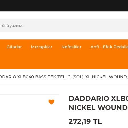
Gitarlar
Mızraplılar
Nefesliler
Anfi - Efek Pedalla
DARIO XLB040 BASS TEK TEL, G-(SOL), XL NICKEL WOUND,
DADDARIO XLB04
NICKEL WOUND,
272,19 TL