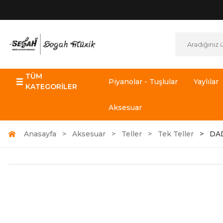
TÜM
Piyanolar - Tuşlular
Yaylılar
KATEGORİLER
Aksesuar
Anasayfa
Aksesuar
Teller
Tek Teller
DAD