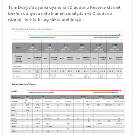
El Zili
Banjo Telleri
Tüm Dünya'da yankı uyandıran D'addario Reserve klarnet
bekleri dünyaca ünlü klarnet sanatçıları ve D'addario
işbirliği ile 6 farklı açıklıkta üretilmiştir.
Kastanyet
Buzuki Telleri
Kokiriko
Tek Teller
Marakas
Metalafon
Shaker
Timpani
Bells
Ocean Drum