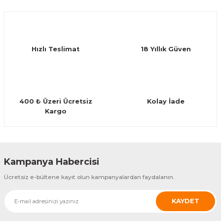
Ürün açıklamasında eksik bilgiler bulunuyor.
Deneyimini Paylaş
Ürün bilgilerinde hatalar bulunuyor.
Ürün fiyatı diğer sitelerden daha pahalı.
Hızlı Teslimat
18 Yıllık Güven
Bu ürüne benzer farklı alternatifler olmalı.
400 ₺ Üzeri Ücretsiz
Kolay İade
Kargo
Gönder
Kampanya Habercisi
Ücretsiz e-bültene kayıt olun kampanyalardan faydalanın.
KAYDET