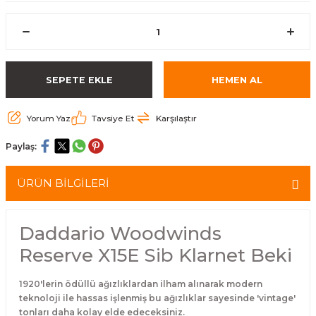
eri
Kuyruk Bağı
Güderiler
Bagetler
Cowbel
Kontrabass Telleri
Baget Çantaları
rları
Reçine
Kamışlar
Tabureler
Djembe
Bağlama Telleri
Davul Zil Çantaları
SEPETE EKLE
HEMEN AL
arı
Susturucu
Kamış Kutuları
Davul Aksesuarları
Agogo
Ukulele Telleri
Muhtelif Çantaları
Yorum Yaz
Tavsiye Et
Karşılaştır
Tutucu
Nota Maşaları
Bendir
Ud Telleri
Paylaş:
Diğer Yaylı Aksesuarları
Nefesli Susturucuları
Blok
Tambur Telleri
ÜRÜN BİLGİLERİ
Nefesli Temizlik - Bakım
Casaba
Kanun Telleri
Diğer Nefesli Aksesuarları
Üçgen Zil
Cümbüş Telleri
Daddario Woodwinds
Reserve X15E Sib Klarnet Beki
Chimes
Kemençe
1920'lerin ödüllü ağızlıklardan ilham alınarak modern
rları
Conga
Mandolin Telleri
teknoloji ile hassas işlenmiş bu ağızlıklar sayesinde 'vintage'
tonları daha kolay elde edeceksiniz.