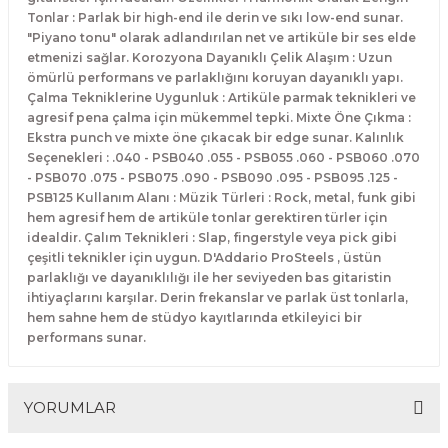
El Zili
Banjo Telleri
Tonlar : Parlak bir high-end ile derin ve sıkı low-end sunar.
"Piyano tonu" olarak adlandırılan net ve artiküle bir ses elde
etmenizi sağlar. Korozyona Dayanıklı Çelik Alaşım : Uzun
Kastanyet
Buzuki Telleri
ömürlü performans ve parlaklığını koruyan dayanıklı yapı.
Çalma Tekniklerine Uygunluk : Artiküle parmak teknikleri ve
Kokiriko
Tek Teller
agresif pena çalma için mükemmel tepki. Mixte Öne Çıkma :
Ekstra punch ve mixte öne çıkacak bir edge sunar. Kalınlık
Seçenekleri : .040 - PSB040 .055 - PSB055 .060 - PSB060 .070
Marakas
- PSB070 .075 - PSB075 .090 - PSB090 .095 - PSB095 .125 -
PSB125 Kullanım Alanı : Müzik Türleri : Rock, metal, funk gibi
Metalafon
hem agresif hem de artiküle tonlar gerektiren türler için
idealdir. Çalım Teknikleri : Slap, fingerstyle veya pick gibi
çeşitli teknikler için uygun. D'Addario ProSteels , üstün
Shaker
parlaklığı ve dayanıklılığı ile her seviyeden bas gitaristin
ihtiyaçlarını karşılar. Derin frekanslar ve parlak üst tonlarla,
Timpani
hem sahne hem de stüdyo kayıtlarında etkileyici bir
performans sunar.
Bells
YORUMLAR
Ocean Drum