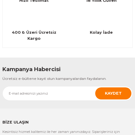
Hızlı Teslimat
18 Yıllık Güven
Bu ürüne benzer farklı alternatifler olmalı.
400 ₺ Üzeri Ücretsiz
Kolay İade
Kargo
Gönder
Kampanya Habercisi
Ücretsiz e-bültene kayıt olun kampanyalardan faydalanın.
KAYDET
BİZE ULAŞIN
Kesintisiz hizmet kalitemiz ile her zaman yanınızdayız. Siparişleriniz için