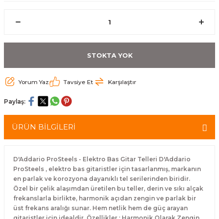
eri
Kuyruk Bağı
Güderiler
Bagetler
Cowbel
Kontrabass Telleri
Baget Çantaları
rları
Reçine
Kamışlar
Tabureler
Djembe
Bağlama Telleri
Davul Zil Çantaları
STOKTA YOK
arı
Susturucu
Kamış Kutuları
Davul Aksesuarları
Agogo
Ukulele Telleri
Muhtelif Çantaları
Yorum Yaz
Tavsiye Et
Karşılaştır
Tutucu
Nota Maşaları
Bendir
Ud Telleri
Paylaş:
Diğer Yaylı Aksesuarları
Nefesli Susturucuları
Blok
Tambur Telleri
ÜRÜN BİLGİLERİ
Nefesli Temizlik - Bakım
Casaba
Kanun Telleri
Diğer Nefesli Aksesuarları
Üçgen Zil
Cümbüş Telleri
D'Addario ProSteels - Elektro Bas Gitar Telleri D'Addario
ProSteels , elektro bas gitaristler için tasarlanmış, markanın
en parlak ve korozyona dayanıklı tel serilerinden biridir.
Chimes
Kemençe
Özel bir çelik alaşımdan üretilen bu teller, derin ve sıkı alçak
frekanslarla birlikte, harmonik açıdan zengin ve parlak bir
rları
Conga
Mandolin Telleri
üst frekans aralığı sunar. Hem netlik hem de güç arayan
gitaristler için idealdir. Özellikler : Harmonik Olarak Zengin