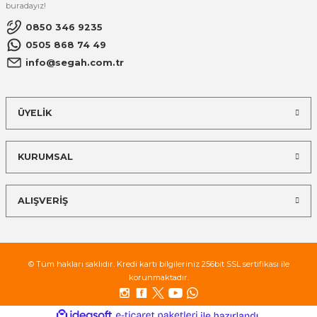
buradayız!
0850 346 9235
0505 868 74 49
info@segah.com.tr
ÜYELİK
KURUMSAL
ALIŞVERİŞ
© Tüm hakları saklıdır. Kredi kartı bilgileriniz 256bit SSL sertifikası ile
korunmaktadır.
ideasoft
ile
e-