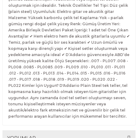
El Zili
Banjo Telleri
oluşturmak için idealdir. Teknik Özellikler Tel Tipi: Düz çelik
(plain steel) Uyumluluk: Elektro gitar ve akustik gitar
Malzeme: Yüksek karbonlu çelik tel Kaplama: Yok – parlak
Kastanyet
Buzuki Telleri
gümüş rengi doğal çelik yüzey Renk: Gümüş Üretim Yeri:
Amerika Birleşik Devletleri Paket İçeriği: 1 adet tel Öne Çıkan
Kokiriko
Tek Teller
Avantajlar ✔ Hem elektro hem de akustik gitarlarla uyumlu ✔
Temiz, parlak ve güçlü bir ses karakteri ✔ Uzun ömürlü ve
kopmaya karşı dirençli yapı ✔ Kişisel setler oluşturmak veya
Marakas
yedekleme amacıyla ideal ✔ D’Addario güvencesiyle ABD’de
üretilmiş yüksek kalite Ölçü Seçenekleri: .007 - PL007 .008 -
Metalafon
PL008 .0085 - PL0085 .009 - PL009 .010 - PL010 .011 - PL011
.012 - PL012 .013 - PL013 .014 - PL014 .015 - PL015 .016 - PL016
.017 - PL017 .018 - PL018 .019 - PL019 .020 - PL020 .022 -
Shaker
PL022 Kimler İçin Uygun? D'Addario Plain Steel tek teller, tel
kopmasına karşı hazırlıklı olmak isteyen tüm gitaristler için
Timpani
uygundur. Aynı zamanda özel tel setleri oluşturmayı seven,
tonunu kişiselleştirmek isteyen müzisyenler veya
akustik/elektro fark etmeksizin net ve güvenilir bir çelik tel
Bells
performansı arayan kullanıcılar için mükemmel bir tercihtir.
Ocean Drum
YORUMLAR