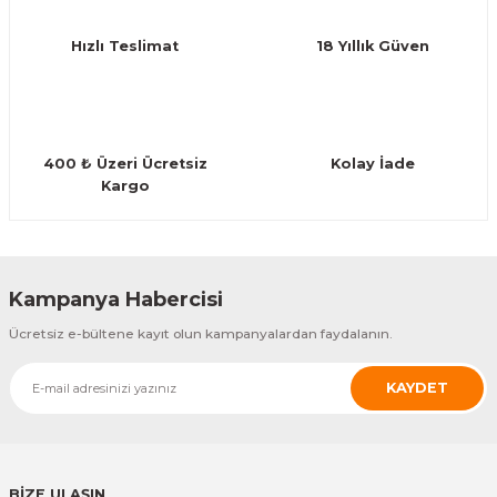
Ürün fiyatı diğer sitelerden daha pahalı.
Hızlı Teslimat
18 Yıllık Güven
Bu ürüne benzer farklı alternatifler olmalı.
400 ₺ Üzeri Ücretsiz
Kolay İade
Kargo
Gönder
Kampanya Habercisi
Ücretsiz e-bültene kayıt olun kampanyalardan faydalanın.
KAYDET
BİZE ULAŞIN