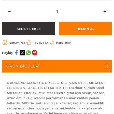
eri
Kuyruk Bağı
Güderiler
Bagetler
Cowbel
Kontrabass Telleri
Baget Çantaları
rları
Reçine
Kamışlar
Tabureler
Djembe
Bağlama Telleri
Davul Zil Çantaları
SEPETE EKLE
HEMEN AL
arı
Susturucu
Kamış Kutuları
Davul Aksesuarları
Agogo
Ukulele Telleri
Muhtelif Çantaları
Yorum Yaz
Tavsiye Et
Karşılaştır
Tutucu
Nota Maşaları
Bendir
Ud Telleri
Paylaş:
Diğer Yaylı Aksesuarları
Nefesli Susturucuları
Blok
Tambur Telleri
ÜRÜN BİLGİLERİ
Nefesli Temizlik - Bakım
Casaba
Kanun Telleri
Diğer Nefesli Aksesuarları
Üçgen Zil
Cümbüş Telleri
D'ADDARIO ACOUSTIC OR ELECTRIC PLAIN STEEL SINGLES –
ELEKTRO VE AKUSTİK GİTAR TEK TEL D'Addario Plain Steel
tek telleri, ister akustik ister elektro gitar için olsun, net ton,
Chimes
Kemençe
uzun ömür ve güvenilir performans sunan kaliteli yedek
tellerdir. ABD’de üretilen bu çelik teller; sağlamlık, esneklik
rları
Conga
Mandolin Telleri
ve ton açısından müzisyenlerin beklentilerini karşılayacak
şekilde tasarlanmıştır. Yedekleme veya kişisel tel setleri