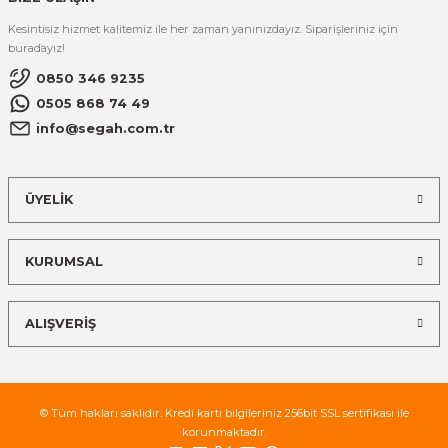
Kesintisiz hizmet kalitemiz ile her zaman yanınızdayız. Siparişleriniz için
buradayız!
0850 346 9235
0505 868 74 49
info@segah.com.tr
ÜYELİK
KURUMSAL
ALIŞVERİŞ
© Tüm hakları saklıdır. Kredi kartı bilgileriniz 256bit SSL sertifikası ile
korunmaktadır.