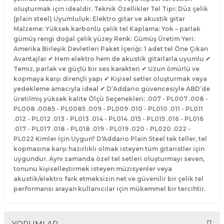
El Zili
Banjo Telleri
oluşturmak için idealdir. Teknik Özellikler Tel Tipi: Düz çelik
(plain steel) Uyumluluk: Elektro gitar ve akustik gitar
Malzeme: Yüksek karbonlu çelik tel Kaplama: Yok – parlak
Kastanyet
Buzuki Telleri
gümüş rengi doğal çelik yüzey Renk: Gümüş Üretim Yeri:
Amerika Birleşik Devletleri Paket İçeriği: 1 adet tel Öne Çıkan
Kokiriko
Tek Teller
Avantajlar ✔ Hem elektro hem de akustik gitarlarla uyumlu ✔
Temiz, parlak ve güçlü bir ses karakteri ✔ Uzun ömürlü ve
kopmaya karşı dirençli yapı ✔ Kişisel setler oluşturmak veya
Marakas
yedekleme amacıyla ideal ✔ D’Addario güvencesiyle ABD’de
üretilmiş yüksek kalite Ölçü Seçenekleri: .007 - PL007 .008 -
Metalafon
PL008 .0085 - PL0085 .009 - PL009 .010 - PL010 .011 - PL011
.012 - PL012 .013 - PL013 .014 - PL014 .015 - PL015 .016 - PL016
.017 - PL017 .018 - PL018 .019 - PL019 .020 - PL020 .022 -
Shaker
PL022 Kimler İçin Uygun? D'Addario Plain Steel tek teller, tel
kopmasına karşı hazırlıklı olmak isteyen tüm gitaristler için
Timpani
uygundur. Aynı zamanda özel tel setleri oluşturmayı seven,
tonunu kişiselleştirmek isteyen müzisyenler veya
akustik/elektro fark etmeksizin net ve güvenilir bir çelik tel
Bells
performansı arayan kullanıcılar için mükemmel bir tercihtir.
Ocean Drum
YORUMLAR