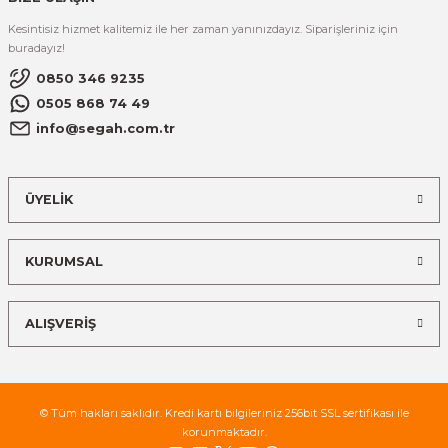
Kesintisiz hizmet kalitemiz ile her zaman yanınızdayız. Siparişleriniz için
buradayız!
0850 346 9235
0505 868 74 49
info@segah.com.tr
ÜYELİK
KURUMSAL
ALIŞVERİŞ
© Tüm hakları saklıdır. Kredi kartı bilgileriniz 256bit SSL sertifikası ile
korunmaktadır.