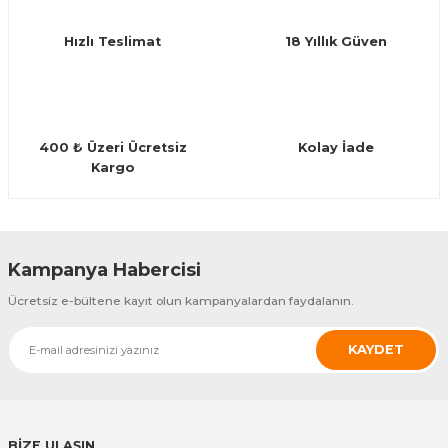
Ürün fiyatı diğer sitelerden daha pahalı.
Hızlı Teslimat
18 Yıllık Güven
Bu ürüne benzer farklı alternatifler olmalı.
400 ₺ Üzeri Ücretsiz
Kolay İade
Kargo
Gönder
Kampanya Habercisi
Ücretsiz e-bültene kayıt olun kampanyalardan faydalanın.
KAYDET
BİZE ULAŞIN