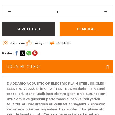
eri
Kuyruk Bağı
Güderiler
Bagetler
Cowbel
Kontrabass Telleri
Baget Çantaları
rları
Reçine
Kamışlar
Tabureler
Djembe
Bağlama Telleri
Davul Zil Çantaları
SEPETE EKLE
HEMEN AL
arı
Susturucu
Kamış Kutuları
Davul Aksesuarları
Agogo
Ukulele Telleri
Muhtelif Çantaları
Yorum Yaz
Tavsiye Et
Karşılaştır
Tutucu
Nota Maşaları
Bendir
Ud Telleri
Paylaş:
Diğer Yaylı Aksesuarları
Nefesli Susturucuları
Blok
Tambur Telleri
ÜRÜN BİLGİLERİ
Nefesli Temizlik - Bakım
Casaba
Kanun Telleri
Diğer Nefesli Aksesuarları
Üçgen Zil
Cümbüş Telleri
D'ADDARIO ACOUSTIC OR ELECTRIC PLAIN STEEL SINGLES –
ELEKTRO VE AKUSTİK GİTAR TEK TEL D'Addario Plain Steel
tek telleri, ister akustik ister elektro gitar için olsun, net ton,
Chimes
Kemençe
uzun ömür ve güvenilir performans sunan kaliteli yedek
tellerdir. ABD’de üretilen bu çelik teller; sağlamlık, esneklik
rları
Conga
Mandolin Telleri
ve ton açısından müzisyenlerin beklentilerini karşılayacak
şekilde tasarlanmıştır. Yedekleme veya kişisel tel setleri