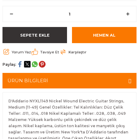
eri
Kuyruk Bağı
Güderiler
Bagetler
Cowbel
Kontrabass Telleri
Baget Çantaları
rları
Reçine
Kamışlar
Tabureler
Djembe
Bağlama Telleri
Davul Zil Çantaları
SEPETE EKLE
HEMEN AL
arı
Susturucu
Kamış Kutuları
Davul Aksesuarları
Agogo
Ukulele Telleri
Muhtelif Çantaları
Yorum Yaz
Tavsiye Et
Karşılaştır
Tutucu
Nota Maşaları
Bendir
Ud Telleri
Paylaş:
Diğer Yaylı Aksesuarları
Nefesli Susturucuları
Blok
Tambur Telleri
ÜRÜN BİLGİLERİ
Nefesli Temizlik - Bakım
Casaba
Kanun Telleri
Diğer Nefesli Aksesuarları
Üçgen Zil
Cümbüş Telleri
D'Addario NYXL1149 Nickel Wound Electric Guitar Strings,
Medium (11-49) Genel Özellikler: Tel Kalınlıkları: Düz Çelik
Teller: .011, .014, .018 Nikel Kaplamalı Teller: .028, .038, .049
Chimes
Kemençe
Malzeme: Yüksek karbonlu çelik çekirdek ve düz çelik
alaşım. Nikel kaplama, üstün ton kalitesi ve manyetik çıkış
rları
Conga
Mandolin Telleri
sağlar. Tasarım ve Üretim: New York'ta D’Addario tarafından
tasarlanmış ve üretilmiştir. Öne Çıkan Özellikler: Akort