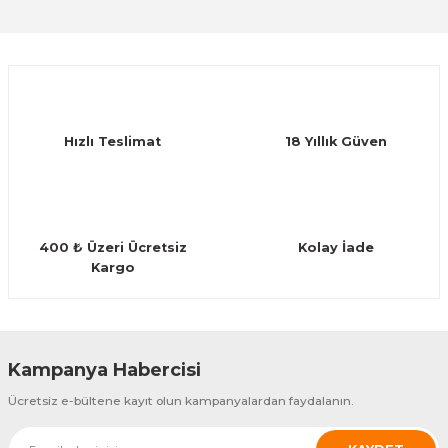
Sitemize ilk yorumu siz yapın!
Ürün resmi kalitesiz, bozuk veya görüntülenemiyor.
Ürün açıklamasında eksik bilgiler bulunuyor.
Deneyimini Paylaş
Ürün bilgilerinde hatalar bulunuyor.
Ürün fiyatı diğer sitelerden daha pahalı.
Hızlı Teslimat
18 Yıllık Güven
Bu ürüne benzer farklı alternatifler olmalı.
400 ₺ Üzeri Ücretsiz
Kolay İade
Kargo
Gönder
Kampanya Habercisi
Ücretsiz e-bültene kayıt olun kampanyalardan faydalanın.