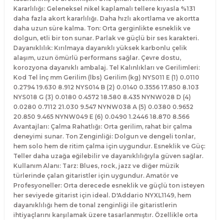
El Zili
Banjo Telleri
Kararlılığı: Geleneksel nikel kaplamalı tellere kıyasla %131
daha fazla akort kararlılığı. Daha hızlı akortlama ve akortta
daha uzun süre kalma. Ton: Orta gerginlikte esneklik ve
Kastanyet
Buzuki Telleri
dolgun, etli bir ton sunar. Parlak ve güçlü bir ses karakteri.
Dayanıklılık: Kırılmaya dayanıklı yüksek karbonlu çelik
Kokiriko
Tek Teller
alaşım, uzun ömürlü performans sağlar. Çevre dostu,
korozyona dayanıklı ambalaj. Tel Kalınlıkları ve Gerilimleri:
Kod Tel İnç mm Gerilim (lbs) Gerilim (kg) NYS011 E (1) 0.0110
Marakas
0.2794 19.630 8.912 NYS014 B (2) 0.0140 0.3556 17.850 8.103
NYS018 G (3) 0.0180 0.4572 18.580 8.435 NYNW028 D (4)
Metalafon
0.0280 0.7112 21.030 9.547 NYNW038 A (5) 0.0380 0.9652
20.850 9.465 NYNW049 E (6) 0.0490 1.2446 18.870 8.566
Avantajları: Çalma Rahatlığı: Orta gerilim, rahat bir çalma
Shaker
deneyimi sunar. Ton Zenginliği: Dolgun ve dengeli tonlar,
hem solo hem de ritim çalma için uygundur. Esneklik ve Güç:
Timpani
Teller daha uzağa eğilebilir ve dayanıklılığıyla güven sağlar.
Kullanım Alanı: Tarz: Blues, rock, jazz ve diğer müzik
türlerinde çalan gitaristler için uygundur. Amatör ve
Bells
Profesyoneller: Orta derecede esneklik ve güçlü ton isteyen
her seviyede gitarist için ideal. D'Addario NYXL1149, hem
Ocean Drum
dayanıklılığı hem de tonal zenginliği ile gitaristlerin
ihtiyaçlarını karşılamak üzere tasarlanmıştır. Özellikle orta