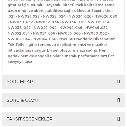
El Zili
Banjo Telleri
gitarlar için uyumlu. Dayanıklılık : Yüksek kaliteli malzeme,
uzun ömür ve akort stabilitesi sağlar. Mevcut Seçenekler:
.021 - NW021 .022 - NW022 .024 - NW024 .026 - NW026 .030
Kastanyet
Buzuki Telleri
- NW030 .032 - NW032 .034 - NW034 .036 - NW036 .038 -
NW038 .042 - NW042 .044 - NW044 .046 - NW046 .052 -
Kokiriko
Tek Teller
NW052 .054 - NW054 .056 - NW056 .060 - NW060 .062 -
NW062 .064 - NW064 .066 - NW066 D'Addario Nikel Sarımlı
Tek Teller , gitar tonunuzu özelleştirmenizi ve müzikal
Marakas
ihtiyaçlarınıza uygun bir set oluşturmanızı sağlar. Hem
parlak hem de dengeli tınılar sunarak, performansınızı üst
Metalafon
seviyeye taşır.
Shaker
YORUMLAR
Timpani
SORU & CEVAP
Bells
Bu ürüne ilk yorumu siz yapın!
Ocean Drum
TAKSİT SEÇENEKLERİ
Yorum Yaz