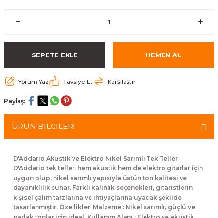
eri
Kuyruk Bağı
Güderiler
Bagetler
Cowbel
Kontrabass Telleri
Baget Çantaları
rları
Reçine
Kamışlar
Tabureler
Djembe
Bağlama Telleri
Davul Zil Çantaları
SEPETE EKLE
HEMEN AL
arı
Susturucu
Kamış Kutuları
Davul Aksesuarları
Agogo
Ukulele Telleri
Muhtelif Çantaları
Yorum Yaz
Tavsiye Et
Karşılaştır
Tutucu
Nota Maşaları
Bendir
Ud Telleri
Paylaş:
Diğer Yaylı Aksesuarları
Nefesli Susturucuları
Blok
Tambur Telleri
ÜRÜN BİLGİLERİ
Nefesli Temizlik - Bakım
Casaba
Kanun Telleri
Diğer Nefesli Aksesuarları
Üçgen Zil
Cümbüş Telleri
D'Addario Akustik ve Elektro Nikel Sarımlı Tek Teller
D'Addario tek teller, hem akustik hem de elektro gitarlar için
uygun olup, nikel sarımlı yapısıyla üstün ton kalitesi ve
Chimes
Kemençe
dayanıklılık sunar. Farklı kalınlık seçenekleri, gitaristlerin
kişisel çalım tarzlarına ve ihtiyaçlarına uyacak şekilde
rları
Conga
Mandolin Telleri
tasarlanmıştır. Özellikler: Malzeme : Nikel sarımlı, güçlü ve
parlak tonlar için ideal. Kullanım Alanı : Elektro ve akustik