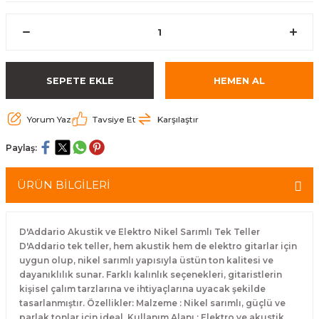
eri
Kuyruk Bağı
Güderiler
Bagetler
Cowbel
Kontrabass Telleri
Baget Çantaları
rları
Reçine
Kamışlar
Tabureler
Djembe
Bağlama Telleri
Davul Zil Çantaları
SEPETE EKLE
HEMEN AL
arı
Susturucu
Kamış Kutuları
Davul Aksesuarları
Agogo
Ukulele Telleri
Muhtelif Çantaları
Yorum Yaz
Tavsiye Et
Karşılaştır
Tutucu
Nota Maşaları
Bendir
Ud Telleri
Paylaş:
Diğer Yaylı Aksesuarları
Nefesli Susturucuları
Blok
Tambur Telleri
ÜRÜN BİLGİLERİ
Nefesli Temizlik - Bakım
Casaba
Kanun Telleri
Diğer Nefesli Aksesuarları
Üçgen Zil
Cümbüş Telleri
D'Addario Akustik ve Elektro Nikel Sarımlı Tek Teller
D'Addario tek teller, hem akustik hem de elektro gitarlar için
uygun olup, nikel sarımlı yapısıyla üstün ton kalitesi ve
Chimes
Kemençe
dayanıklılık sunar. Farklı kalınlık seçenekleri, gitaristlerin
kişisel çalım tarzlarına ve ihtiyaçlarına uyacak şekilde
rları
Conga
Mandolin Telleri
tasarlanmıştır. Özellikler: Malzeme : Nikel sarımlı, güçlü ve
parlak tonlar için ideal. Kullanım Alanı : Elektro ve akustik