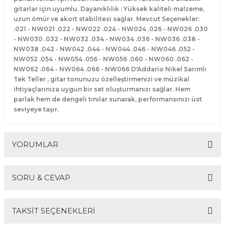
El Zili
Banjo Telleri
gitarlar için uyumlu. Dayanıklılık : Yüksek kaliteli malzeme,
uzun ömür ve akort stabilitesi sağlar. Mevcut Seçenekler:
.021 - NW021 .022 - NW022 .024 - NW024 .026 - NW026 .030
Kastanyet
Buzuki Telleri
- NW030 .032 - NW032 .034 - NW034 .036 - NW036 .038 -
NW038 .042 - NW042 .044 - NW044 .046 - NW046 .052 -
Kokiriko
Tek Teller
NW052 .054 - NW054 .056 - NW056 .060 - NW060 .062 -
NW062 .064 - NW064 .066 - NW066 D'Addario Nikel Sarımlı
Tek Teller , gitar tonunuzu özelleştirmenizi ve müzikal
Marakas
ihtiyaçlarınıza uygun bir set oluşturmanızı sağlar. Hem
parlak hem de dengeli tınılar sunarak, performansınızı üst
Metalafon
seviyeye taşır.
Shaker
YORUMLAR
Timpani
SORU & CEVAP
Bells
Bu ürüne ilk yorumu siz yapın!
Ocean Drum
TAKSİT SEÇENEKLERİ
Yorum Yaz