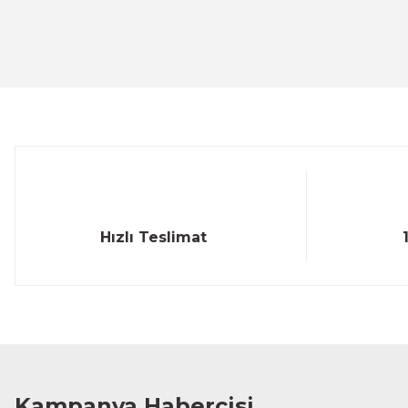
Ürün resmi kalitesiz, bozuk veya görüntülenemiyor.
Ürün açıklamasında eksik bilgiler bulunuyor.
Ürün bilgilerinde hatalar bulunuyor.
Ürün fiyatı diğer sitelerden daha pahalı.
Bu ürüne benzer farklı alternatifler olmalı.
Hızlı Teslimat
Kampanya Habercisi