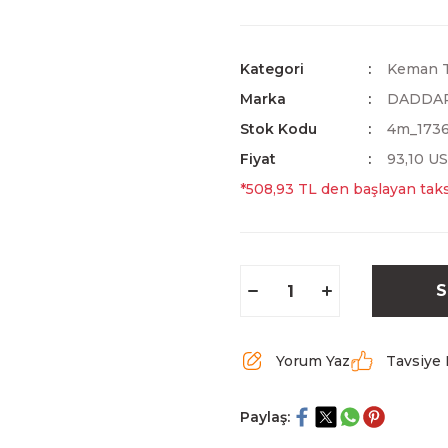
Kategori
Keman T
Marka
DADDA
Stok Kodu
4m_173
Fiyat
93,10 U
*508,93 TL den başlayan taksi
S
Yorum Yaz
Tavsiye 
Paylaş: