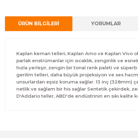
ÜRÜN BİLGİLERİ
YORUMLAR
Kaplan keman telleri, Kaplan Amo ve Kaplan Vivo ol
parlak enstrümanlar için sıcaklık, zenginlik ve esnek
hızla yerleşir, zengin bir tonal renk paleti ve süpe
gerilim telleri, daha büyük projeksiyon ve ses hac
unsurlardan eşsiz koruma sağlar. 13 inç (328mm) ça
netlik ve sağlam bir his sağlar Sentetik çekirdek, 
D'Addario teller, ABD'de endüstrinin en sıkı kalite k
Bu ürünün fiyat bilgisi, resim, ürün açıklamalarında ve 
Görüş ve önerileriniz için teşekkür ederiz.