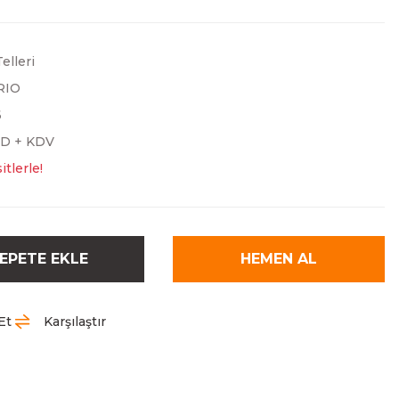
elleri
RIO
6
SD + KDV
tlerle!
EPETE EKLE
HEMEN AL
Et
Karşılaştır