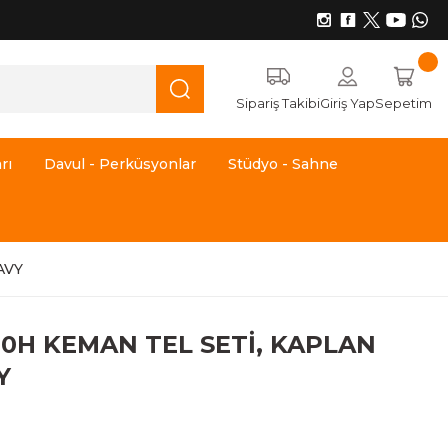
Sipariş Takibi
Giriş Yap
Sepetim
rı
Davul - Perküsyonlar
Stüdyo - Sahne
AVY
0H KEMAN TEL SETİ, KAPLAN
Y