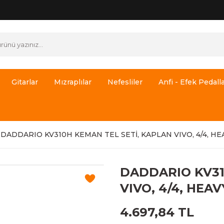
Gitarlar
Mızraplılar
Nefesliler
Anfi - Efek Pedalla
DADDARIO KV310H KEMAN TEL SETİ, KAPLAN VIVO, 4/4, HE
DADDARIO KV31
VIVO, 4/4, HEAV
4.697,84 TL