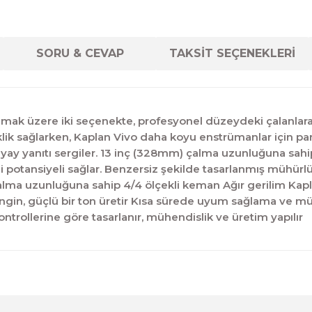
SORU & CEVAP
TAKSİT SEÇENEKLERİ
mak üzere iki seçenekte, profesyonel düzeydeki çalanlara 
lik sağlarken, Kaplan Vivo daha koyu enstrümanlar için parlak
rb yay yanıtı sergiler. 13 inç (328mm) çalma uzunluğuna sahi
mi potansiyeli sağlar. Benzersiz şekilde tasarlanmış mühür
lma uzunluğuna sahip 4/4 ölçekli keman Ağır gerilim Kapla
zengin, güçlü bir ton üretir Kısa sürede uyum sağlama ve m
ontrollerine göre tasarlanır, mühendislik ve üretim yapılır
diğer konularda yetersiz gördüğünüz noktaları öneri formunu kul
Ürün hakkında henüz soru sorulmamış.
Bu ürüne ilk yorumu siz yapın!
Sitemize ilk yorumu siz yapın!