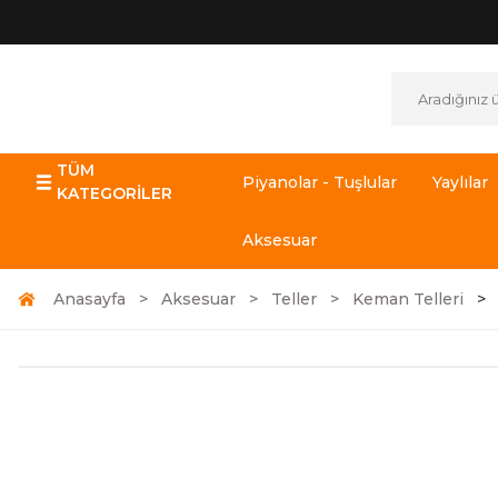
TÜM
Piyanolar - Tuşlular
Yaylılar
KATEGORİLER
Aksesuar
Anasayfa
Aksesuar
Teller
Keman Telleri