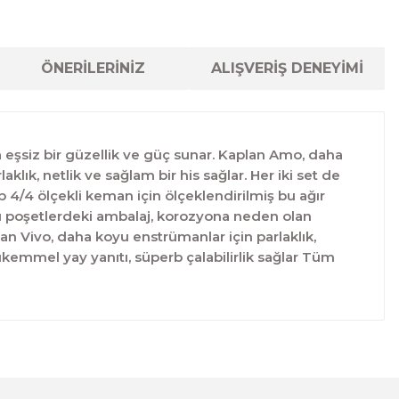
ÖNERİLERİNİZ
ALIŞVERİŞ DENEYİMİ
eşsiz bir güzellik ve güç sunar. Kaplan Amo, daha
lık, netlik ve sağlam bir his sağlar. Her iki set de
p 4/4 ölçekli keman için ölçeklendirilmiş bu ağır
lü poşetlerdeki ambalaj, korozyona neden olan
n Vivo, daha koyu enstrümanlar için parlaklık,
ükemmel yay yanıtı, süperb çalabilirlik sağlar Tüm
lanarak tarafımıza iletebilirsiniz.