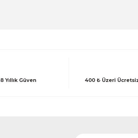
Deneyimini Paylaş
Yorum Yaz
Soru Sor
18 Yıllık Güven
400 ₺ Üzeri Ücretsi
Gönder