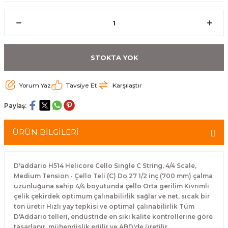
eri
Kuyruk Bağı
Güderiler
Bagetler
Cowbel
Kontrabass Telleri
Baget Çantaları
rları
Reçine
Kamışlar
Tabureler
Djembe
Bağlama Telleri
Davul Zil Çantaları
STOKTA YOK
arı
Susturucu
Kamış Kutuları
Davul Aksesuarları
Agogo
Ukulele Telleri
Muhtelif Çantaları
Yorum Yaz
Tavsiye Et
Karşılaştır
Tutucu
Nota Maşaları
Bendir
Ud Telleri
Paylaş:
Diğer Yaylı Aksesuarları
Nefesli Susturucuları
Blok
Tambur Telleri
ÜRÜN BİLGİLERİ
Nefesli Temizlik - Bakım
Casaba
Kanun Telleri
Diğer Nefesli Aksesuarları
Üçgen Zil
Cümbüş Telleri
D'addario H514 Helicore Cello Single C String, 4/4 Scale,
Medium Tension - Çello Teli (C) Do 27 1/2 inç (700 mm) çalma
uzunluğuna sahip 4/4 boyutunda çello Orta gerilim Kıvrımlı
Chimes
Kemençe
çelik çekirdek optimum çalınabilirlik sağlar ve net, sıcak bir
ton üretir Hızlı yay tepkisi ve optimal çalınabilirlik Tüm
rları
Conga
Mandolin Telleri
D'Addario telleri, endüstride en sıkı kalite kontrollerine göre
tasarlanır, mühendislik edilir ve ABD'de üretilir.