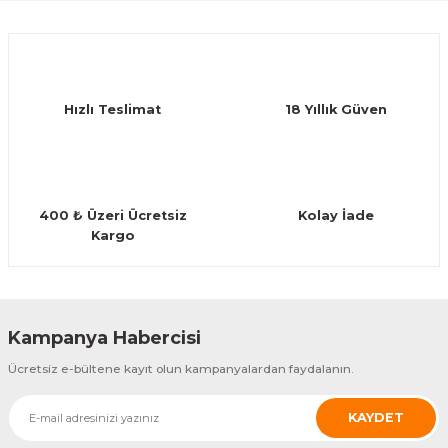
Guiro - Balık Sırtı
Ürün açıklamasında eksik bilgiler bulunuyor.
Deneyimini Paylaş
Ürün bilgilerinde hatalar bulunuyor.
Deriler
Ürün fiyatı diğer sitelerden daha pahalı.
Hızlı Teslimat
18 Yıllık Güven
Bu ürüne benzer farklı alternatifler olmalı.
400 ₺ Üzeri Ücretsiz
Kolay İade
Kargo
Gönder
Kampanya Habercisi
Ücretsiz e-bültene kayıt olun kampanyalardan faydalanın.
KAYDET