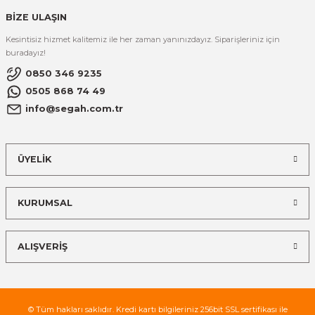
BİZE ULAŞIN
Kesintisiz hizmet kalitemiz ile her zaman yanınızdayız. Siparişleriniz için
buradayız!
0850 346 9235
0505 868 74 49
info@segah.com.tr
ÜYELİK
KURUMSAL
ALIŞVERİŞ
© Tüm hakları saklıdır. Kredi kartı bilgileriniz 256bit SSL sertifikası ile