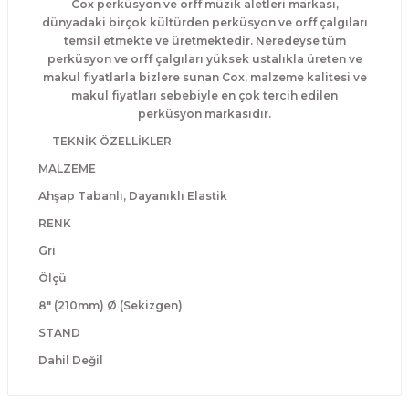
Cox perküsyon ve orff müzik aletleri markası,
El Zili
Banjo Telleri
dünyadaki birçok kültürden perküsyon ve orff çalgıları
temsil etmekte ve üretmektedir. Neredeyse tüm
perküsyon ve orff çalgıları yüksek ustalıkla üreten ve
Kastanyet
Buzuki Telleri
makul fiyatlarla bizlere sunan Cox, malzeme kalitesi ve
makul fiyatları sebebiyle en çok tercih edilen
Kokiriko
Tek Teller
perküsyon markasıdır.
TEKNİK ÖZELLİKLER
Marakas
MALZEME
Metalafon
Ahşap Tabanlı, Dayanıklı Elastik
RENK
Shaker
Gri
Ölçü
Timpani
8" (210mm) Ø (Sekizgen)
Bells
STAND
Dahil Değil
Ocean Drum