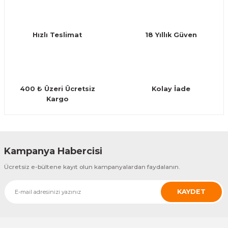
Deneyimini Paylaş
Ürün bilgilerinde hatalar bulunuyor.
Ürün fiyatı diğer sitelerden daha pahalı.
Hızlı Teslimat
18 Yıllık Güven
Bu ürüne benzer farklı alternatifler olmalı.
400 ₺ Üzeri Ücretsiz
Kolay İade
Kargo
Gönder
Kampanya Habercisi
Ücretsiz e-bültene kayıt olun kampanyalardan faydalanın.
KAYDET