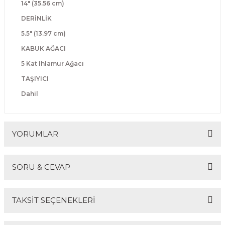
14" (35.56 cm)
Guiro - Balık Sırtı
DERİNLİK
Deriler
5.5" (13.97 cm)
KABUK AĞACI
5 Kat Ihlamur Ağacı
TAŞIYICI
Dahil
YORUMLAR
SORU & CEVAP
Bu ürüne ilk yorumu siz yapın!
TAKSİT SEÇENEKLERİ
Yorum Yaz
Ürün hakkında henüz soru sorulmamış.