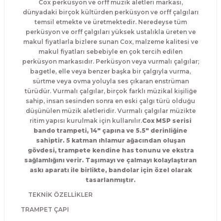
Cox perküsyon ve orff müzik aletleri markası,
El Zili
Banjo Telleri
dünyadaki birçok kültürden perküsyon ve orff çalgıları
temsil etmekte ve üretmektedir. Neredeyse tüm
perküsyon ve orff çalgıları yüksek ustalıkla üreten ve
Kastanyet
Buzuki Telleri
makul fiyatlarla bizlere sunan Cox, malzeme kalitesi ve
makul fiyatları sebebiyle en çok tercih edilen
Kokiriko
Tek Teller
perküsyon markasıdır.
Perküsyon veya vurmalı çalgılar;
bagetle, elle veya benzer başka bir çalgıyla vurma,
Marakas
sürtme veya ovma yoluyla ses çıkaran enstrüman
türüdür. Vurmalı çalgılar, birçok farklı müzikal kişiliğe
sahip, insan sesinden sonra en eski çalgı türü olduğu
Metalafon
düşünülen müzik aletleridir. Vurmalı çalgılar müzikte
ritim yapısı kurulmak için kullanılır.
Cox MSP serisi
Shaker
bando trampeti, 14" çapına ve 5.5" derinliğine
sahiptir. 5 katman ıhlamur ağacından oluşan
gövdesi, trampete kendine has tonunu ve ekstra
Timpani
sağlamlığını verir. Taşımayı ve çalmayı kolaylaştıran
askı aparatı ile birlikte, bandolar için özel olarak
Bells
tasarlanmıştır.
TEKNİK ÖZELLİKLER
Ocean Drum
TRAMPET ÇAPI