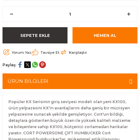
eri
Kuyruk Bağı
Güderiler
Bagetler
Cowbel
Kontrabass Telleri
Baget Çantaları
rları
Reçine
Kamışlar
Tabureler
Djembe
Bağlama Telleri
Davul Zil Çantaları
SEPETE EKLE
HEMEN AL
arı
Susturucu
Kamış Kutuları
Davul Aksesuarları
Agogo
Ukulele Telleri
Muhtelif Çantaları
Yorum Yaz
Tavsiye Et
Karşılaştır
Tutucu
Nota Maşaları
Bendir
Ud Telleri
Paylaş:
Diğer Yaylı Aksesuarları
Nefesli Susturucuları
Blok
Tambur Telleri
ÜRÜN BİLGİLERİ
Nefesli Temizlik - Bakım
Casaba
Kanun Telleri
Diğer Nefesli Aksesuarları
Üçgen Zil
Cümbüş Telleri
Popüler KX Serisinin giriş seviyesi modeli olan yeni KX100,
ürün yelpazesini KX'in avantajlarını daha geniş bir müzisyen
yelpazesine sunacak şekilde genişletiyor. Cort'un bildiği,
Chimes
Kemençe
detaylara gösterilen büyük özen ile yüksek kaliteli malzeme
ve bileşenlere sahip KX100, bütçenizi zorlamadan harikalar
rları
Conga
Mandolin Telleri
yaratır. CORT POWERSONE ÇİFT HUMBUCKER Cort
Powersound humbucker'lar, mükemmel artikülasyonu