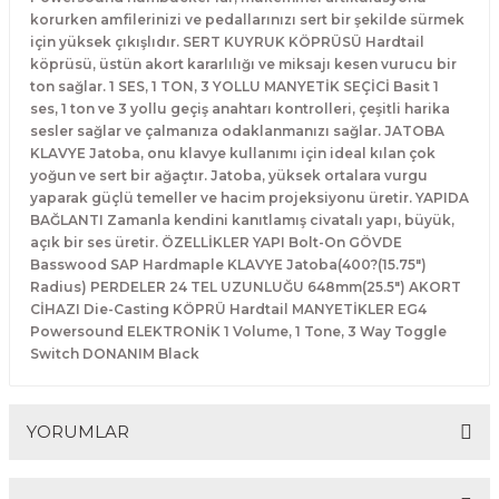
El Zili
Banjo Telleri
korurken amfilerinizi ve pedallarınızı sert bir şekilde sürmek
için yüksek çıkışlıdır. SERT KUYRUK KÖPRÜSÜ Hardtail
köprüsü, üstün akort kararlılığı ve miksajı kesen vurucu bir
Kastanyet
Buzuki Telleri
ton sağlar. 1 SES, 1 TON, 3 YOLLU MANYETİK SEÇİCİ Basit 1
ses, 1 ton ve 3 yollu geçiş anahtarı kontrolleri, çeşitli harika
Kokiriko
Tek Teller
sesler sağlar ve çalmanıza odaklanmanızı sağlar. JATOBA
KLAVYE Jatoba, onu klavye kullanımı için ideal kılan çok
yoğun ve sert bir ağaçtır. Jatoba, yüksek ortalara vurgu
Marakas
yaparak güçlü temeller ve hacim projeksiyonu üretir. YAPIDA
BAĞLANTI Zamanla kendini kanıtlamış civatalı yapı, büyük,
Metalafon
açık bir ses üretir. ÖZELLİKLER YAPI Bolt-On GÖVDE
Basswood SAP Hardmaple KLAVYE Jatoba(400?(15.75")
Radius) PERDELER 24 TEL UZUNLUĞU 648mm(25.5") AKORT
Shaker
CİHAZI Die-Casting KÖPRÜ Hardtail MANYETİKLER EG4
Powersound ELEKTRONİK 1 Volume, 1 Tone, 3 Way Toggle
Timpani
Switch DONANIM Black
Bells
YORUMLAR
Ocean Drum