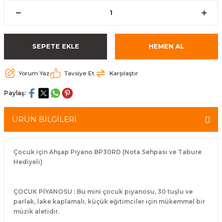
eri
Kuyruk Bağı
Güderiler
Bagetler
Cowbel
Kontrabass Telleri
Baget Çantaları
rları
Reçine
Kamışlar
Tabureler
Djembe
Bağlama Telleri
Davul Zil Çantaları
SEPETE EKLE
HEMEN AL
arı
Susturucu
Kamış Kutuları
Davul Aksesuarları
Agogo
Ukulele Telleri
Muhtelif Çantaları
Yorum Yaz
Tavsiye Et
Karşılaştır
Tutucu
Nota Maşaları
Bendir
Ud Telleri
Paylaş:
Diğer Yaylı Aksesuarları
Nefesli Susturucuları
Blok
Tambur Telleri
ÜRÜN BİLGİLERİ
Nefesli Temizlik - Bakım
Casaba
Kanun Telleri
Çocuk için Ahşap Piyano BP30RD (Nota Sehpası ve Tabure
Diğer Nefesli Aksesuarları
Üçgen Zil
Cümbüş Telleri
Hediyeli)
Chimes
Kemençe
ÇOCUK PİYANOSU : Bu mini çocuk piyanosu, 30 tuşlu ve
parlak, lake kaplamalı, küçük eğitimciler için mükemmel bir
rları
Conga
Mandolin Telleri
müzik aletidir.