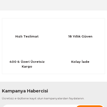
Sitemize ilk yorumu siz yapın!
Ürün resmi kalitesiz, bozuk veya görüntülenemiyor.
Ürün açıklamasında eksik bilgiler bulunuyor.
Deneyimini Paylaş
Ürün bilgilerinde hatalar bulunuyor.
Ürün fiyatı diğer sitelerden daha pahalı.
Hızlı Teslimat
18 Yıllık Güven
Bu ürüne benzer farklı alternatifler olmalı.
400 ₺ Üzeri Ücretsiz
Kolay İade
Kargo
Gönder
Kampanya Habercisi
Ücretsiz e-bültene kayıt olun kampanyalardan faydalanın.