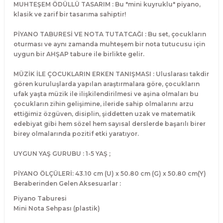
MUHTEŞEM ÖDÜLLÜ TASARIM : Bu "mini kuyruklu" piyano,
El Zili
Banjo Telleri
klasik ve zarif bir tasarıma sahiptir!
Kastanyet
Buzuki Telleri
PİYANO TABURESİ VE NOTA TUTATCAĞI : Bu set, çocukların
oturması ve aynı zamanda muhteşem bir nota tutucusu için
uygun bir AHŞAP tabure ile birlikte gelir.
Kokiriko
Tek Teller
MÜZİK İLE ÇOCUKLARIN ERKEN TANIŞMASI : Uluslarası takdir
Marakas
gören kuruluşlarda yapılan araştırmalara göre, çocukların
ufak yaşta müzik ile ilişkilendirilmesi ve aşina olmaları bu
çocukların zihin gelişimine, ileride sahip olmalarını arzu
Metalafon
ettiğimiz özgüven, disiplin, şiddetten uzak ve matematik
edebiyat gibi hem sözel hem sayısal derslerde başarılı birer
Shaker
birey olmalarında pozitif etki yaratıyor.
UYGUN YAŞ GURUBU : 1-5 YAŞ ;
Timpani
PİYANO ÖLÇÜLERİ: 43.10 cm (U) x
50.80 cm
(G) x
50.80 cm
(Y)
Bells
Beraberinden Gelen Aksesuarlar :
Piyano Taburesi
Ocean Drum
Mini Nota Sehpası (plastik)