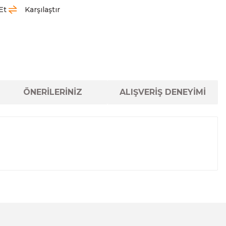
Et
Karşılaştır
ÖNERİLERİNİZ
ALIŞVERİŞ DENEYİMİ
lanarak tarafımıza iletebilirsiniz.