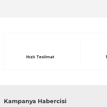
Ürün resmi kalitesiz, bozuk veya görüntülenemiyor.
Ürün açıklamasında eksik bilgiler bulunuyor.
Ürün bilgilerinde hatalar bulunuyor.
Ürün fiyatı diğer sitelerden daha pahalı.
Bu ürüne benzer farklı alternatifler olmalı.
Hızlı Teslimat
Kampanya Habercisi