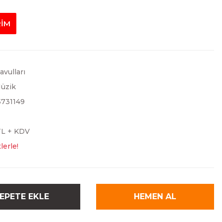
RİM
vulları
üzik
731149
TL + KDV
lerle!
EPETE EKLE
HEMEN AL