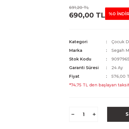
691,20 TL
690,00 TL
%0 İNDİ
Kategori
Çocuk Da
Marka
Segah M
Stok Kodu
9097965
Garanti Süresi
24 Ay
Fiyat
576,00 
*74,75 TL den başlayan taksit
S