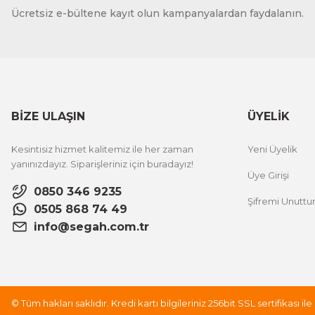
Ücretsiz e-bültene kayıt olun kampanyalardan faydalanın.
BİZE ULAŞIN
ÜYELİK
Kesintisiz hizmet kalitemiz ile her zaman
Yeni Üyelik
yanınızdayız. Siparişleriniz için buradayız!
Üye Girişi
0850 346 9235
Şifremi Unutt
0505 868 74 49
info@segah.com.tr
© Tüm hakları saklıdır. Kredi kartı bilgileriniz 256bit SSL sertifikası i