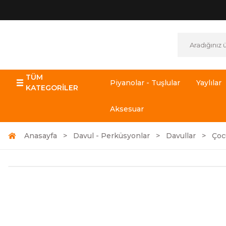
TÜM
Piyanolar - Tuşlular
Yaylılar
KATEGORİLER
Aksesuar
Anasayfa
Davul - Perküsyonlar
Davullar
Çoc