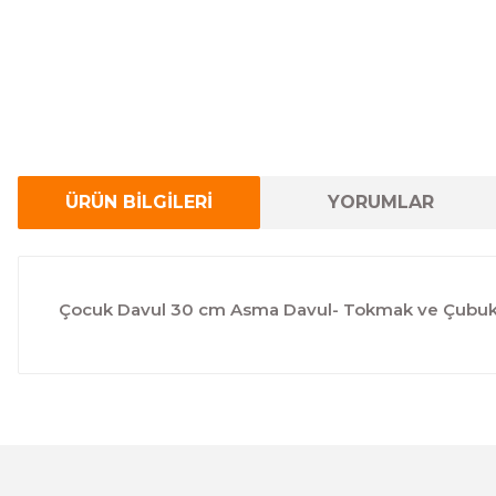
ÜRÜN BİLGİLERİ
YORUMLAR
Çocuk Davul 30 cm Asma Davul- Tokmak ve Çubuk 
Bu ürünün fiyat bilgisi, resim, ürün açıklamalarında ve 
Görüş ve önerileriniz için teşekkür ederiz.