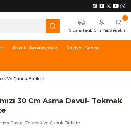
Sipariş Takibi
Giriş Yap
Sepetim
rı
Davul - Perküsyonlar
Stüdyo - Sahne
ak Ve Çubuk Birlikte
rmızı 30 Cm Asma Davul- Tokmak
te
Asma Davul- Tokmak Ve Çubuk Birlikte