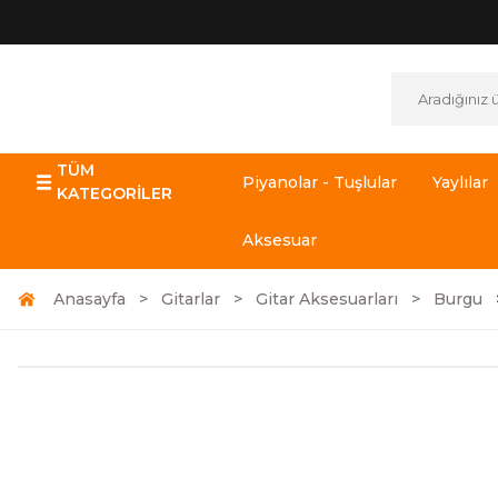
TÜM
Piyanolar - Tuşlular
Yaylılar
KATEGORİLER
Aksesuar
Anasayfa
Gitarlar
Gitar Aksesuarları
Burgu