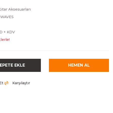
Gitar Aksesuarları
TWAVES
SD + KDV
lerle!
EPETE EKLE
HEMEN AL
Et
Karşılaştır