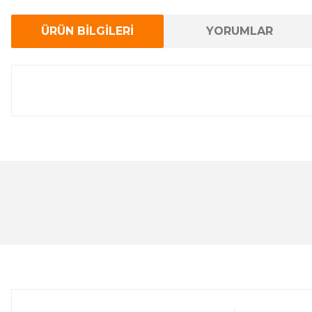
ÜRÜN BİLGİLERİ
YORUMLAR
Bu ürünün fiyat bilgisi, resim, ürün açıklamalarında ve 
Görüş ve önerileriniz için teşekkür ederiz.
Ürün resmi kalitesiz, bozuk veya görüntülenemiyor.
Ürün açıklamasında eksik bilgiler bulunuyor.
Ürün bilgilerinde hatalar bulunuyor.
Ürün fiyatı diğer sitelerden daha pahalı.
Bu ürüne benzer farklı alternatifler olmalı.