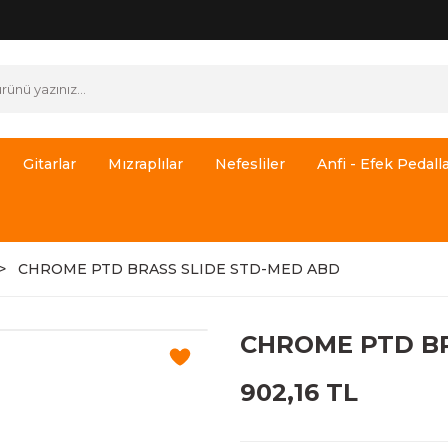
Gitarlar
Mızraplılar
Nefesliler
Anfi - Efek Pedalla
CHROME PTD BRASS SLIDE STD-MED ABD
CHROME PTD BR
902,16 TL