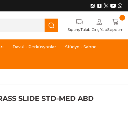
Sipariş Takibi
Giriş Yap
Sepetim
rı
Davul - Perküsyonlar
Stüdyo - Sahne
ASS SLIDE STD-MED ABD