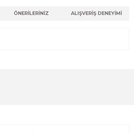
ÖNERİLERİNİZ
ALIŞVERİŞ DENEYİMİ
lanarak tarafımıza iletebilirsiniz.