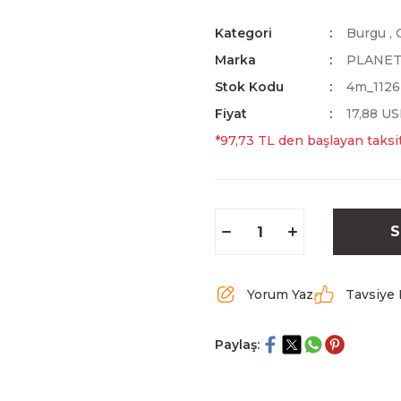
Kategori
Burgu
,
Marka
PLANE
Stok Kodu
4m_1126
Fiyat
17,88 U
*97,73 TL den başlayan taksit
S
Yorum Yaz
Tavsiye 
Paylaş: