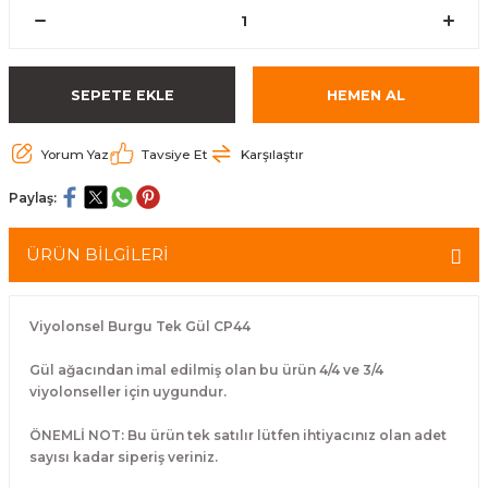
eri
Kuyruk Bağı
Güderiler
Bagetler
Cowbel
Kontrabass Telleri
Baget Çantaları
rları
Reçine
Kamışlar
Tabureler
Djembe
Bağlama Telleri
Davul Zil Çantaları
SEPETE EKLE
HEMEN AL
arı
Susturucu
Kamış Kutuları
Davul Aksesuarları
Agogo
Ukulele Telleri
Muhtelif Çantaları
Yorum Yaz
Tavsiye Et
Karşılaştır
Tutucu
Nota Maşaları
Bendir
Ud Telleri
Paylaş:
Diğer Yaylı Aksesuarları
Nefesli Susturucuları
Blok
Tambur Telleri
ÜRÜN BİLGİLERİ
Nefesli Temizlik - Bakım
Casaba
Kanun Telleri
Viyolonsel Burgu Tek Gül CP44
Diğer Nefesli Aksesuarları
Üçgen Zil
Cümbüş Telleri
Gül ağacından imal edilmiş olan bu ürün 4/4 ve 3/4
viyolonseller için uygundur.
Chimes
Kemençe
ÖNEMLİ NOT: Bu ürün tek satılır lütfen ihtiyacınız olan adet
rları
Conga
Mandolin Telleri
sayısı kadar siperiş veriniz.