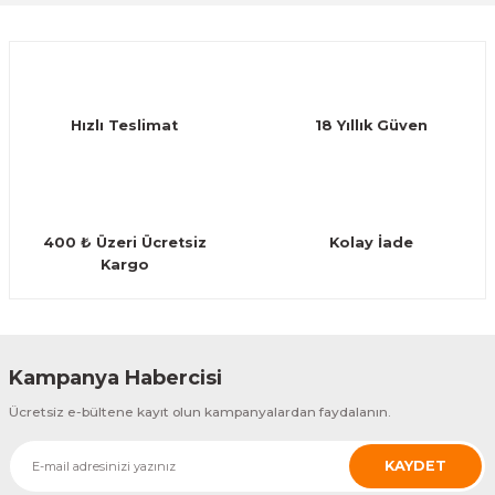
Guiro - Balık Sırtı
Ürün açıklamasında eksik bilgiler bulunuyor.
Deneyimini Paylaş
Deriler
Ürün bilgilerinde hatalar bulunuyor.
Ürün fiyatı diğer sitelerden daha pahalı.
Hızlı Teslimat
18 Yıllık Güven
Bu ürüne benzer farklı alternatifler olmalı.
400 ₺ Üzeri Ücretsiz
Kolay İade
Kargo
Gönder
Kampanya Habercisi
Ücretsiz e-bültene kayıt olun kampanyalardan faydalanın.
KAYDET