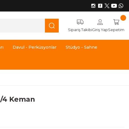
Sipariş Takibi
Giriş Yap
Sepetim
rı
Davul - Perküsyonlar
Stüdyo - Sahne
4/4 Keman