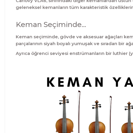
Carlovy VLA6, sınıfındaki diğer kemanlardan üstün ol
geleneksel kemanların tüm karakteristik özelliklerin
Keman Seçiminde...
Keman seçiminde, gövde ve aksesuar ağaçları kemanı
parçalarının siyah boyalı yumuşak ve sıradan bir ağ
Ayrıca öğrenci seviyesi enstrümanların bir luthier (y