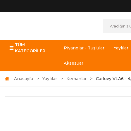
TÜM
Piyanolar - Tuşlular
Yaylılar
KATEGORİLER
Aksesuar
Anasayfa
Yaylılar
Kemanlar
Carlovy VLA6 - 