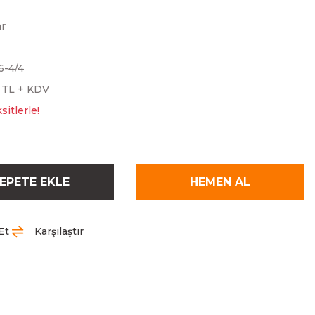
r
-4/4
5 TL + KDV
sitlerle!
EPETE EKLE
HEMEN AL
Et
Karşılaştır