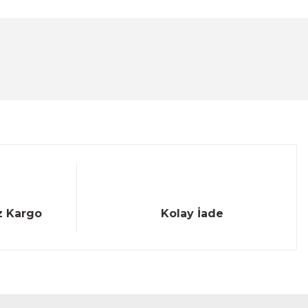
lanarak tarafımıza iletebilirsiniz.
z Kargo
Kolay İade