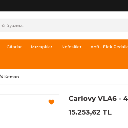
Gitarlar
Mızraplılar
Nefesliler
Anfi - Efek Pedalla
4/4 Keman
Carlovy VLA6 - 
15.253,62 TL