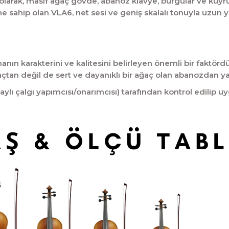
arak, masif ağaç gövde, abanoz klavye, burgular ve kuyruğa 
e sahip olan VLA6, net sesi ve geniş skalalı tonuyla uzun yı
n karakterini ve kalitesini belirleyen önemli bir faktördü
açtan değil de sert ve dayanıklı bir ağaç olan abanozdan y
aylı çalgı yapımcısı/onarımcısı) tarafından kontrol edilip u