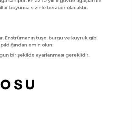
sahiptir. En az 10 yıllık gövde ağaçları ile
llar boyunca sizinle beraber olacaktır.
r. Enstrümanın tuşe, burgu ve kuyruk gibi
apıldığından emin olun.
ygun bir şekilde ayarlanması gereklidir.