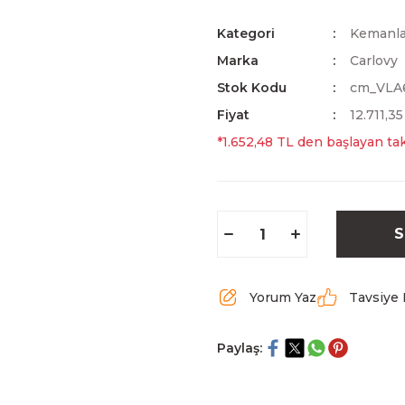
Kategori
Kemanla
Marka
Carlovy
Stok Kodu
cm_VLA6
Fiyat
12.711,3
*1.652,48 TL den başlayan tak
S
Yorum Yaz
Tavsiye 
Paylaş: