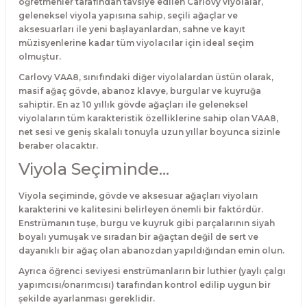
öğretmenler tarafından tavsiye edilen Carlovy viyolalar,
El Zili
Banjo Telleri
geleneksel viyola yapısına sahip, seçili ağaçlar ve
aksesuarları ile yeni başlayanlardan, sahne ve kayıt
müzisyenlerine kadar tüm viyolacılar için ideal seçim
Kastanyet
Buzuki Telleri
olmuştur.
Carlovy VAA8, sınıfındaki diğer viyolalardan üstün olarak,
Kokiriko
Tek Teller
masif ağaç gövde, abanoz klavye, burgular ve kuyruğa
sahiptir. En az 10 yıllık gövde ağaçları ile geleneksel
Marakas
viyolaların tüm karakteristik özelliklerine sahip olan VAA8,
net sesi ve geniş skalalı tonuyla uzun yıllar boyunca sizinle
Metalafon
beraber olacaktır.
Viyola Seçiminde...
Shaker
Viyola seçiminde, gövde ve aksesuar ağaçları viyolaın
karakterini ve kalitesini belirleyen önemli bir faktördür.
Timpani
Enstrümanın tuşe, burgu ve kuyruk gibi parçalarının siyah
boyalı yumuşak ve sıradan bir ağaçtan değil de sert ve
Bells
dayanıklı bir ağaç olan abanozdan yapıldığından emin olun.
Ayrıca öğrenci seviyesi enstrümanların bir luthier (yaylı çalgı
Ocean Drum
yapımcısı/onarımcısı) tarafından kontrol edilip uygun bir
şekilde ayarlanması gereklidir.