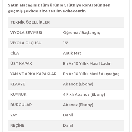
Guiro - Balık Sırtı
Satın alacağınız tüm ürünler, lüthiye kontrolünden
geçmiş şekilde size teslim edilecektir.
Deriler
TEKNİK ÖZELLİKLER
VİYOLA SEVİYESİ
Öğrenci / Başlangıç
VİYOLA ÖLÇÜSÜ
16"
CİLA
Antik Mat
ÜST KAPAK
En Az 10 Yıllık Masif Ladin
YAN VE ARKA KAPAKLAR
En Az 10 Yıllık Masif Akçaağaç
KLAVYE
Abanoz (Ebony)
KUYRUK
4 Fixli Abanoz (Ebony)
BURGULAR
Abanoz (Ebony)
YAY
Dahil
REÇİNE
Dahil