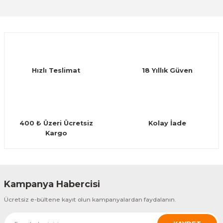
Sitemize ilk yorumu siz yapın!
Ürün resmi kalitesiz, bozuk veya görüntülenemiyor.
Ürün açıklamasında eksik bilgiler bulunuyor.
Deneyimini Paylaş
Ürün bilgilerinde hatalar bulunuyor.
Ürün fiyatı diğer sitelerden daha pahalı.
Hızlı Teslimat
18 Yıllık Güven
Bu ürüne benzer farklı alternatifler olmalı.
400 ₺ Üzeri Ücretsiz
Kolay İade
Kargo
Gönder
Kampanya Habercisi
Ücretsiz e-bültene kayıt olun kampanyalardan faydalanın.