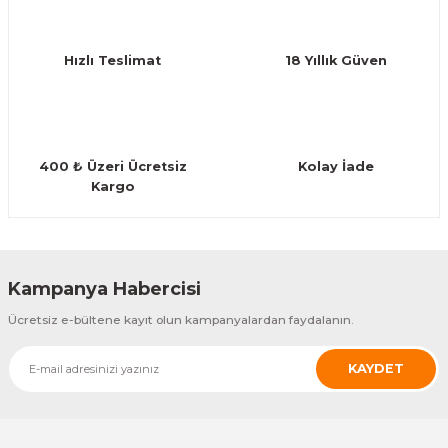
Ürün bilgilerinde hatalar bulunuyor.
Guiro - Balık Sırtı
Ürün fiyatı diğer sitelerden daha pahalı.
Deriler
Hızlı Teslimat
18 Yıllık Güven
Bu ürüne benzer farklı alternatifler olmalı.
400 ₺ Üzeri Ücretsiz
Kolay İade
Kargo
Gönder
Kampanya Habercisi
Ücretsiz e-bültene kayıt olun kampanyalardan faydalanın.
KAYDET