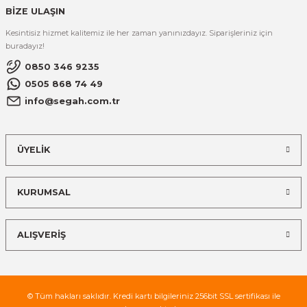
BİZE ULAŞIN
Kesintisiz hizmet kalitemiz ile her zaman yanınızdayız. Siparişleriniz için
buradayız!
0850 346 9235
0505 868 74 49
info@segah.com.tr
ÜYELİK
KURUMSAL
ALIŞVERİŞ
© Tüm hakları saklıdır. Kredi kartı bilgileriniz 256bit SSL sertifikası ile