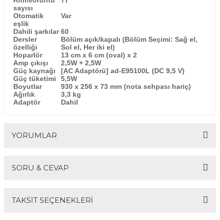
sayısı
El Zili
Banjo Telleri
Otomatik
Var
eşlik
Dahili şarkılar
60
Kastanyet
Buzuki Telleri
Dersler
Bölüm açık/kapalı (Bölüm Seçimi: Sağ el,
özelliği
Sol el, Her iki el)
Hoparlör
13 cm x 6 cm (oval) x 2
Kokiriko
Tek Teller
Amp çıkışı
2,5W + 2,5W
Güç kaynağı
[AC Adaptörü] ad-E95100L (DC 9,5 V)
Güç tüketimi
5,5W
Marakas
Boyutlar
930 x 256 x 73 mm (nota sehpası hariç)
Ağırlık
3,3 kg
Adaptör
Dahil
Metalafon
Shaker
YORUMLAR
Timpani
SORU & CEVAP
Bells
Bu ürüne ilk yorumu siz yapın!
TAKSİT SEÇENEKLERİ
Ocean Drum
Yorum Yaz
Ürün hakkında henüz soru sorulmamış.