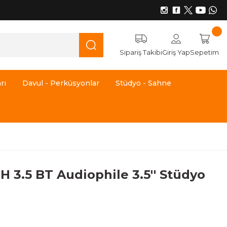
Sipariş Takibi
Giriş Yap
Sepetim
rı
Davul - Perküsyonlar
Stüdyo - Sahne
 3.5 BT Audiophile 3.5'' Stüdyo