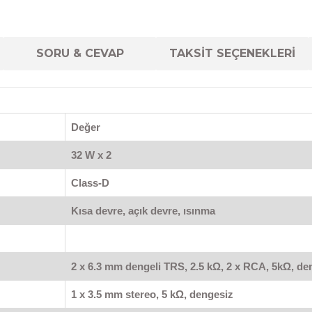
SORU & CEVAP
TAKSİT SEÇENEKLERİ
Değer
32 W x 2
Class-D
Kısa devre, açık devre, ısınma
2 x 6.3 mm dengeli TRS, 2.5 kΩ, 2 x RCA, 5kΩ, de
1 x 3.5 mm stereo, 5 kΩ, dengesiz