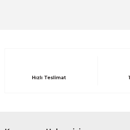
Ürün resmi kalitesiz, bozuk veya görüntülenemiyor.
Ürün açıklamasında eksik bilgiler bulunuyor.
Ürün bilgilerinde hatalar bulunuyor.
Ürün fiyatı diğer sitelerden daha pahalı.
Bu ürüne benzer farklı alternatifler olmalı.
Hızlı Teslimat