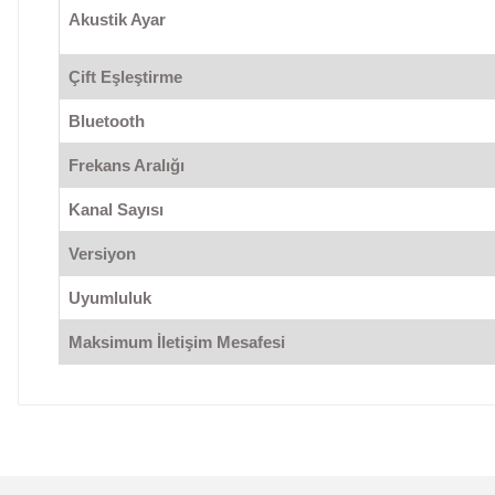
Akustik Ayar
Çift Eşleştirme
Bluetooth
Frekans Aralığı
Kanal Sayısı
Versiyon
Uyumluluk
Maksimum İletişim Mesafesi
Bu ürünün fiyat bilgisi, resim, ürün açıklamalarında ve 
Görüş ve önerileriniz için teşekkür ederiz.