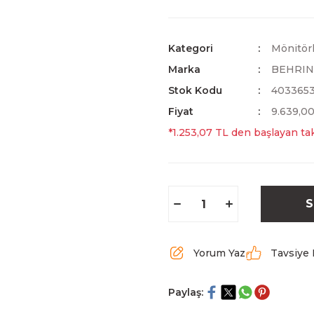
Kategori
Mönitör
Marka
BEHRI
Stok Kodu
403365
Fiyat
9.639,0
*1.253,07 TL den başlayan tak
S
Yorum Yaz
Tavsiye 
Paylaş: