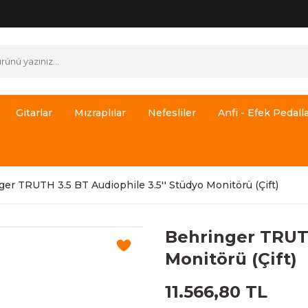
Gitarlar
Mızraplılar
Nefesliler
Anfi - Efek Pedalla
er TRUTH 3.5 BT Audiophile 3.5'' Stüdyo Monitörü (Çift)
Behringer TRUTH
Monitörü (Çift)
11.566,80 TL