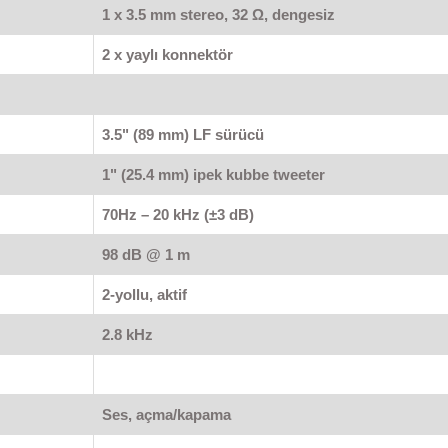
1 x 3.5 mm stereo, 32 Ω, dengesiz
2 x yaylı konnektör
3.5" (89 mm) LF sürücü
1" (25.4 mm) ipek kubbe tweeter
70Hz – 20 kHz (±3 dB)
98 dB @ 1 m
2-yollu, aktif
2.8 kHz
Ses, açma/kapama