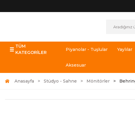
TÜM
Piyanolar - Tuşlular
Yaylılar
KATEGORİLER
Aksesuar
Anasayfa
Stüdyo - Sahne
Mönitörler
Behring