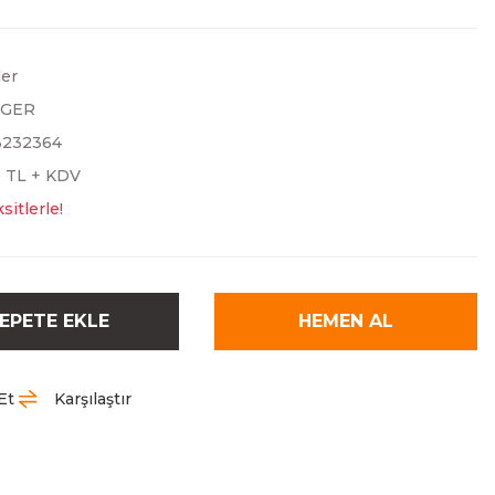
ler
NGER
3232364
0 TL + KDV
sitlerle!
EPETE EKLE
HEMEN AL
Et
Karşılaştır