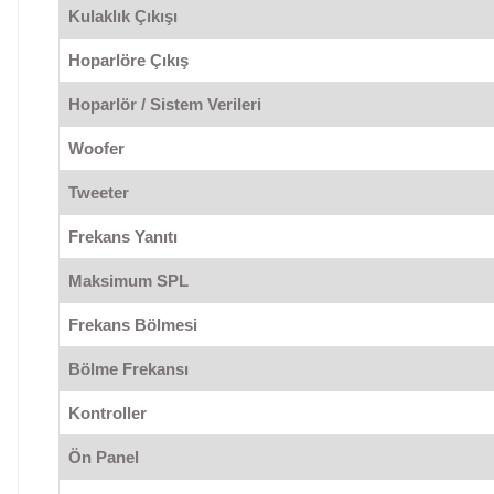
Kulaklık Çıkışı
Hoparlöre Çıkış
Hoparlör / Sistem Verileri
Woofer
Tweeter
Frekans Yanıtı
Maksimum SPL
Frekans Bölmesi
Bölme Frekansı
Kontroller
Ön Panel