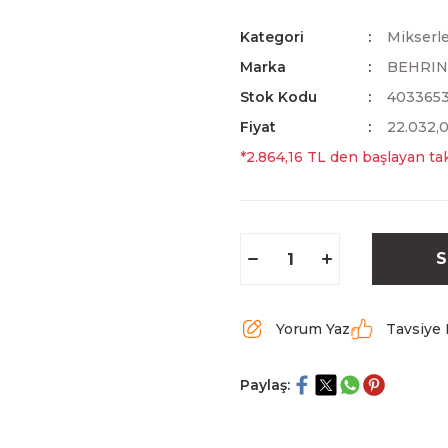
Kategori
Mikserl
Marka
BEHRI
Stok Kodu
403365
Fiyat
22.032,
*2.864,16 TL den başlayan tak
S
Yorum Yaz
Tavsiye 
Paylaş: