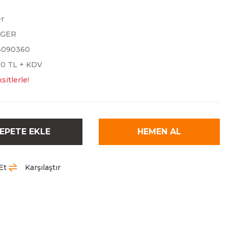
er
NGER
3090360
00 TL + KDV
sitlerle!
EPETE EKLE
HEMEN AL
Et
Karşılaştır