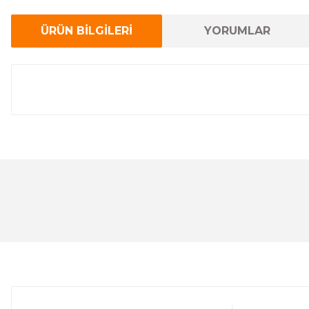
ÜRÜN BİLGİLERİ
YORUMLAR
Bu ürünün fiyat bilgisi, resim, ürün açıklamalarında ve 
Görüş ve önerileriniz için teşekkür ederiz.
Ürün resmi kalitesiz, bozuk veya görüntülenemiyor.
Ürün açıklamasında eksik bilgiler bulunuyor.
Ürün bilgilerinde hatalar bulunuyor.
Ürün fiyatı diğer sitelerden daha pahalı.
Bu ürüne benzer farklı alternatifler olmalı.