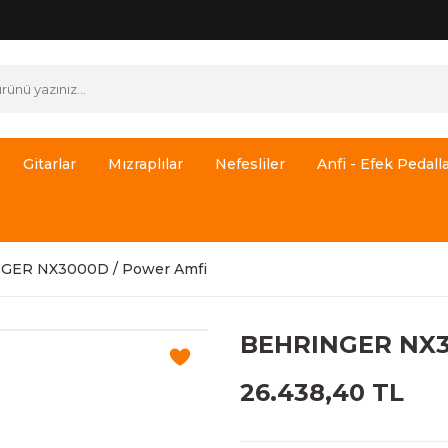
Gitarlar
Mızraplılar
Nefesliler
Anfi - Efek Pedalla
GER NX3000D / Power Amfi
BEHRINGER NX3
26.438,40 TL