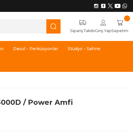
Sipariş Takibi
Giriş Yap
Sepetim
rı
Davul - Perküsyonlar
Stüdyo - Sahne
000D / Power Amfi