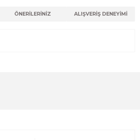
ÖNERİLERİNİZ
ALIŞVERİŞ DENEYİMİ
lanarak tarafımıza iletebilirsiniz.