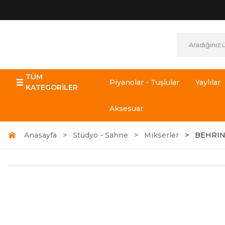
TÜM
Piyanolar - Tuşlular
Yaylılar
KATEGORİLER
Aksesuar
Anasayfa
Stüdyo - Sahne
Mikserler
BEHRIN