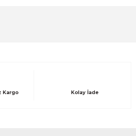
lanarak tarafımıza iletebilirsiniz.
z Kargo
Kolay İade