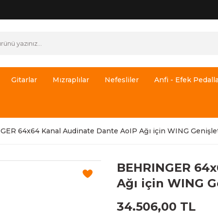
Gitarlar
Mızraplılar
Nefesliler
Anfi - Efek Pedalla
ER 64x64 Kanal Audinate Dante AoIP Ağı için WING Genişle
BEHRINGER 64x6
Ağı için WING G
34.506,00 TL