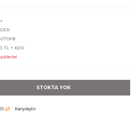
er
NGER
071918
00 TL + KDV
sitlerle!
STOKTA YOK
Et
Karşılaştır