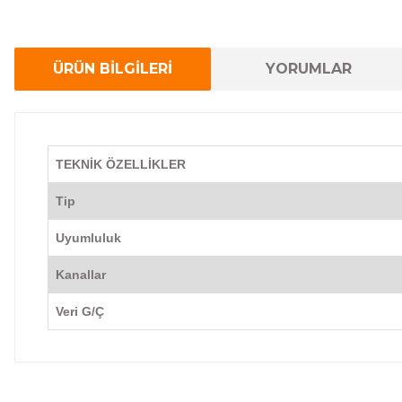
ÜRÜN BİLGİLERİ
YORUMLAR
TEKNİK ÖZELLİKLER
Tip
Uyumluluk
Kanallar
Veri G/Ç