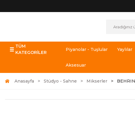
TÜM
Piyanolar - Tuşlular
Yaylılar
KATEGORİLER
Aksesuar
Anasayfa
Stüdyo - Sahne
Mikserler
BEHRING