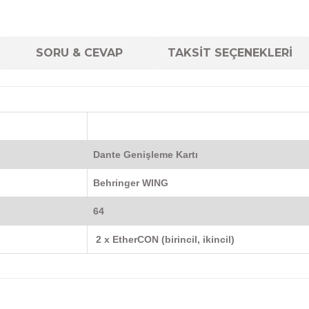
SORU & CEVAP
TAKSİT SEÇENEKLERİ
Dante Genişleme Kartı
Behringer WING
64
2 x EtherCON (birincil, ikincil)