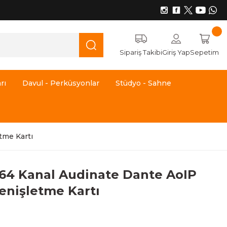
Sipariş Takibi
Giriş Yap
Sepetim
rı
Davul - Perküsyonlar
Stüdyo - Sahne
tme Kartı
4 Kanal Audinate Dante AoIP
enişletme Kartı