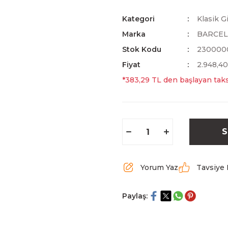
Kategori
Klasik Gi
Marka
BARCE
Stok Kodu
230000
Fiyat
2.948,4
*383,29 TL den başlayan taksi
S
Yorum Yaz
Tavsiye 
Paylaş: