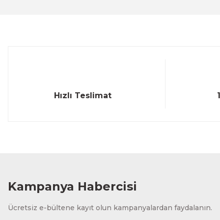
Ürün açıklamasında eksik bilgiler bulunuyor.
Ürün bilgilerinde hatalar bulunuyor.
Ürün fiyatı diğer sitelerden daha pahalı.
Bu ürüne benzer farklı alternatifler olmalı.
Hızlı Teslimat
Kampanya Habercisi
Ücretsiz e-bültene kayıt olun kampanyalardan faydalanın.