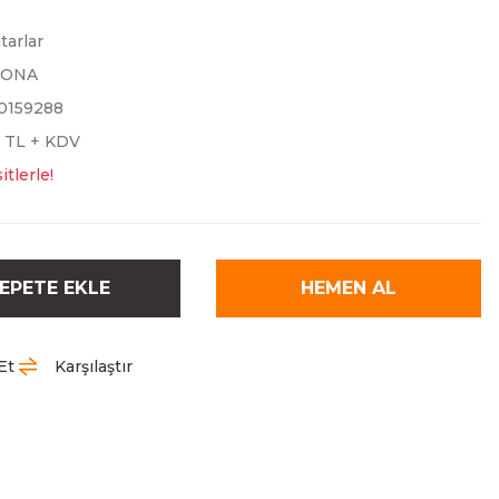
tarlar
LONA
0159288
0 TL + KDV
tlerle!
EPETE EKLE
HEMEN AL
Et
Karşılaştır