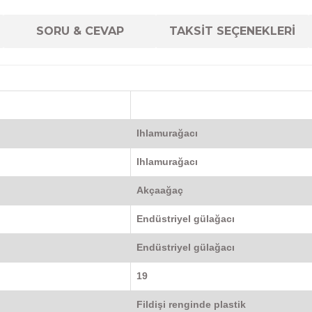
SORU & CEVAP
TAKSİT SEÇENEKLERİ
Ihlamurağacı
Ihlamurağacı
Akçaağaç
Endüstriyel gülağacı
Endüstriyel gülağacı
19
Fildişi renginde plastik