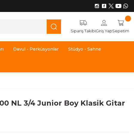
Sipariş Takibi
Giriş Yap
Sepetim
rı
Davul - Perküsyonlar
Stüdyo - Sahne
00 NL 3/4 Junior Boy Klasik Gitar