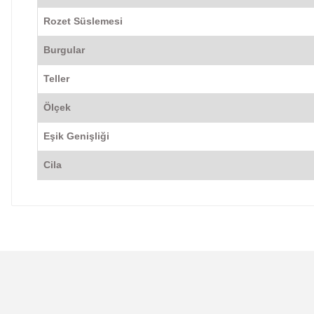
Rozet Süslemesi
Burgular
Teller
Ölçek
Eşik Genişliği
Cila
Bu ürünün fiyat bilgisi, resim, ürün açıklamalarında ve 
Görüş ve önerileriniz için teşekkür ederiz.
Ürün resmi kalitesiz, bozuk veya görüntülenemiyor.