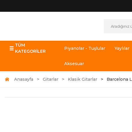
TÜM
Piyanolar - Tuşlular
Yaylılar
KATEGORİLER
Aksesuar
Anasayfa
Gitarlar
Klasik Gitarlar
Barcelona L