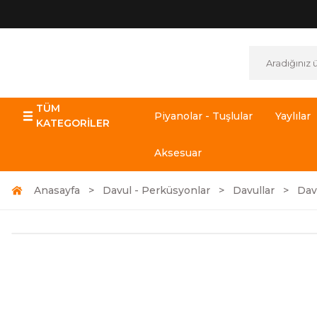
TÜM
Piyanolar - Tuşlular
Yaylılar
KATEGORİLER
Aksesuar
Anasayfa
Davul - Perküsyonlar
Davullar
Dav