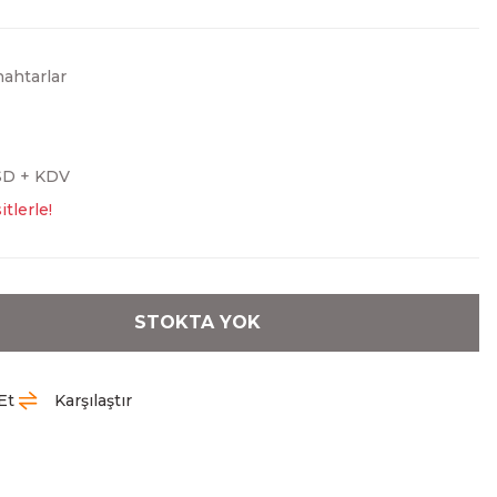
nahtarlar
SD + KDV
tlerle!
STOKTA YOK
Et
Karşılaştır