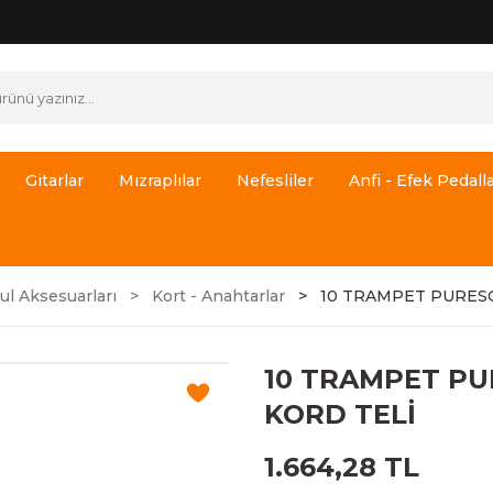
Gitarlar
Mızraplılar
Nefesliler
Anfi - Efek Pedalla
ul Aksesuarları
Kort - Anahtarlar
10 TRAMPET PURESO
10 TRAMPET PU
KORD TELİ
1.664,28 TL