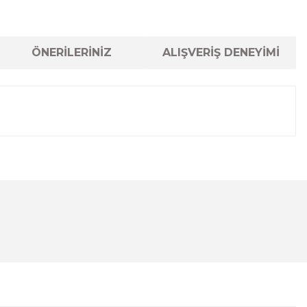
ÖNERİLERİNİZ
ALIŞVERİŞ DENEYİMİ
lanarak tarafımıza iletebilirsiniz.