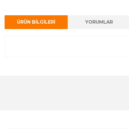
ÜRÜN BİLGİLERİ
YORUMLAR
Bu ürünün fiyat bilgisi, resim, ürün açıklamalarında ve 
Görüş ve önerileriniz için teşekkür ederiz.
Ürün resmi kalitesiz, bozuk veya görüntülenemiyor.
Ürün açıklamasında eksik bilgiler bulunuyor.
Ürün bilgilerinde hatalar bulunuyor.
Ürün fiyatı diğer sitelerden daha pahalı.