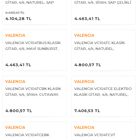
GİTAR, 4/4, NATUREL, SAP
GİTAR, 4/4, SİYAH, SAP ÇELİKLİ
El Zili
Banjo Telleri
ÇELİKLİ
4.463,41 TL
ÜRÜNÜ İNCELE
ÜRÜNÜ İNCELE
4.104,28 TL
4.463,41 TL
Kastanyet
Buzuki Telleri
Kokiriko
Tek Teller
VALENCIA
VALENCIA
VALENCIA VC104TBUS KLASİK
VALENCIA VC104TC KLASİK
GİTAR, 4/4, MAVİ SUNBURST,
GİTAR, 4/4, NATUREL,
Marakas
SAP ÇELİKLİ
CUTAWAY, SAP ÇELİKLİ
ÜRÜNÜ İNCELE
ÜRÜNÜ İNCELE
4.463,41 TL
4.800,57 TL
Metalafon
Shaker
VALENCIA
VALENCIA
VALENCIA VC104TCBK KLASİK
VALENCIA VC104TCE ELEKTRO
GİTAR, 4/4, SİYAH, CUTAWAY,
KLASİK GİTAR, 4/4, NATUREL,
Timpani
SAP ÇELİKLİ
SAP ÇELİKLİ
ÜRÜNÜ İNCELE
ÜRÜNÜ İNCELE
Bells
4.800,57 TL
7.406,53 TL
Ocean Drum
VALENCIA
VALENCIA
VALENCIA VC104TCEBK
VALENCIA VC104TCVT