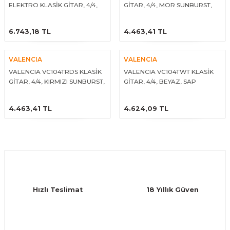
ELEKTRO KLASİK GİTAR, 4/4,
GİTAR, 4/4, MOR SUNBURST,
SİYAH, SAP ÇELİKLİ, (THIN
SAP ÇELİKLİ
ÜRÜNÜ İNCELE
ÜRÜNÜ İNCELE
BODY)
6.743,18 TL
4.463,41 TL
VALENCIA
VALENCIA
VALENCIA VC104TRDS KLASİK
VALENCIA VC104TWT KLASİK
GİTAR, 4/4, KIRMIZI SUNBURST,
GİTAR, 4/4, BEYAZ, SAP
SAP ÇELİKLİ
ÇELİKLİ
ÜRÜNÜ İNCELE
ÜRÜNÜ İNCELE
4.463,41 TL
4.624,09 TL
Hızlı Teslimat
18 Yıllık Güven