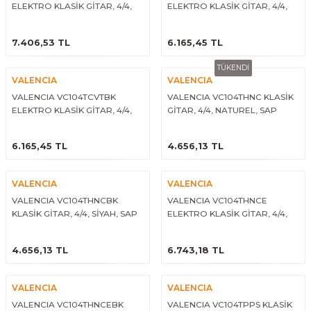
ELEKTRO KLASİK GİTAR, 4/4,
ELEKTRO KLASİK GİTAR, 4/4,
Guiro - Balık Sırtı
SİYAH, SAP ÇELİKLİ
NATUREL, SAP ÇELİKLİ
ÜRÜNÜ İNCELE
ÜRÜNÜ İNCELE
Deriler
7.406,53 TL
6.165,45 TL
TÜKENDİ
VALENCIA
VALENCIA
VALENCIA VC104TCVTBK
VALENCIA VC104THNC KLASİK
ELEKTRO KLASİK GİTAR, 4/4,
GİTAR, 4/4, NATUREL, SAP
SİYAH, SAP ÇELİKLİ
ÇELİKLİ, İNCE KASA
ÜRÜNÜ İNCELE
ÜRÜNÜ İNCELE
6.165,45 TL
4.656,13 TL
VALENCIA
VALENCIA
VALENCIA VC104THNCBK
VALENCIA VC104THNCE
KLASİK GİTAR, 4/4, SİYAH, SAP
ELEKTRO KLASİK GİTAR, 4/4,
ÇELİKLİ, İNCE KASA
NATUREL, SAP ÇELİKLİ, (THIN
ÜRÜNÜ İNCELE
ÜRÜNÜ İNCELE
BODY)
4.656,13 TL
6.743,18 TL
VALENCIA
VALENCIA
VALENCIA VC104THNCEBK
VALENCIA VC104TPPS KLASİK